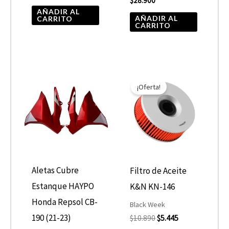
$
28.900
AÑADIR AL
AÑADIR AL
CARRITO
CARRITO
El
El
precio
precio
¡Oferta!
original
actual
era:
es:
$10.890.
$5.445.
Aletas Cubre
Filtro de Aceite
Estanque HAYPO
K&N KN-146
Honda Repsol CB-
Black Week
190 (21-23)
$
10.890
$
5.445