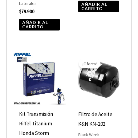
Laterales
AÑADIR AL
CARRITO
$
79.900
AÑADIR AL
CARRITO
El
El
precio
precio
¡Oferta!
original
actual
era:
es:
$10.890.
$5.445.
Kit Transmisión
Filtro de Aceite
Riffel Titanium
K&N KN-202
Honda Storm
Black Week