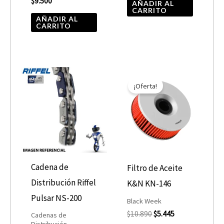
$
9.500
AÑADIR AL
CARRITO
AÑADIR AL
CARRITO
El
El
precio
precio
¡Oferta!
original
actual
era:
es:
$10.890.
$5.445.
Cadena de
Filtro de Aceite
Distribución Riffel
K&N KN-146
Pulsar NS-200
Black Week
$
10.890
$
5.445
Cadenas de
Distribución