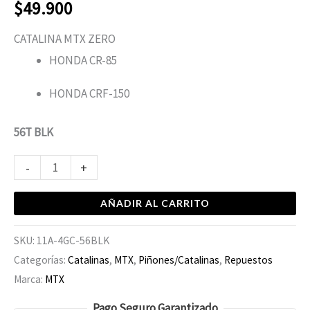
$
49.900
CATALINA MTX ZERO
HONDA CR-85
HONDA CRF-150
56T BLK
-
+
AÑADIR AL CARRITO
SKU:
11A-4GC-56BLK
Categorías:
Catalinas
,
MTX
,
Piñones/Catalinas
,
Repuestos
Marca:
MTX
Pago Seguro Garantizado