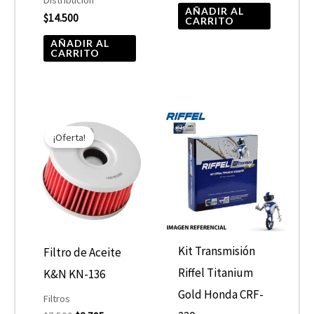
AÑADIR AL
$
14.500
CARRITO
AÑADIR AL
CARRITO
El
El
precio
precio
¡Oferta!
original
actual
era:
es:
$7.590.
$3.795.
Kit Transmisión
Filtro de Aceite
Riffel Titanium
K&N KN-136
Gold Honda CRF-
Filtros