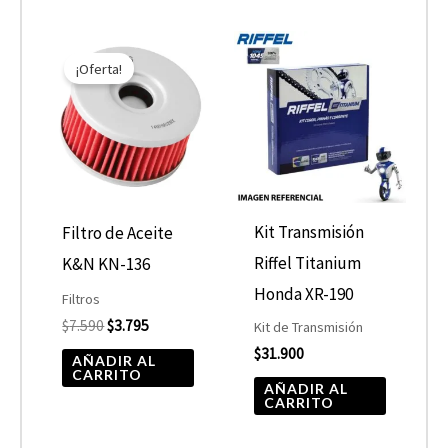
El
El
precio
precio
¡Oferta!
original
actual
era:
es:
$7.590.
$3.795.
Kit Transmisión
Filtro de Aceite
Riffel Titanium
K&N KN-136
Honda XR-190
Filtros
$
7.590
$
3.795
Kit de Transmisión
$
31.900
AÑADIR AL
CARRITO
AÑADIR AL
CARRITO