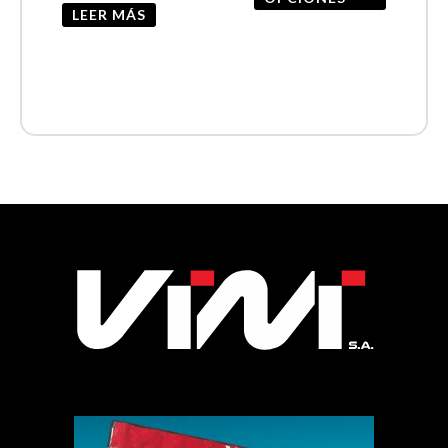
página
LEER MÁS
de
product