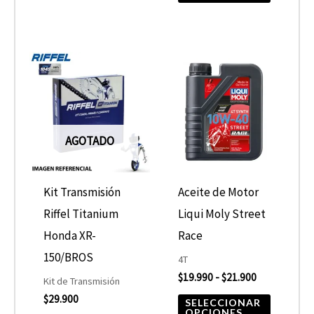
Rango
Este
de
product
precios:
desde
tiene
$19.990
hasta
múltiple
$21.900
AGOTADO
variantes
Las
opcione
Kit Transmisión
Aceite de Motor
se
Riffel Titanium
Liqui Moly Street
pueden
Honda XR-
Race
elegir
150/BROS
4T
$
19.990
-
$
21.900
en
Kit de Transmisión
$
29.900
la
SELECCIONAR
OPCIONES