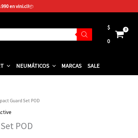
90 en vini.cl!
📦
$
0
RT
NEUMÁTICOS
MARCAS
SALE
pact Guard Set POD
ctive
 Set POD