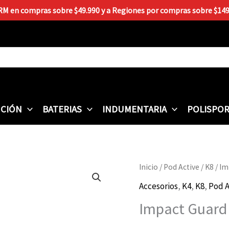
 RM en compras sobre $49.990 y a Regiones por compras sobre $149.9
CIÓN
BATERIAS
INDUMENTARIA
POLISPO
Impact
Inicio
/
Pod Active
/
K8
/ Im
Guard
Accesorios
,
K4
,
K8
,
Pod A
Set
Impact Guard
POD