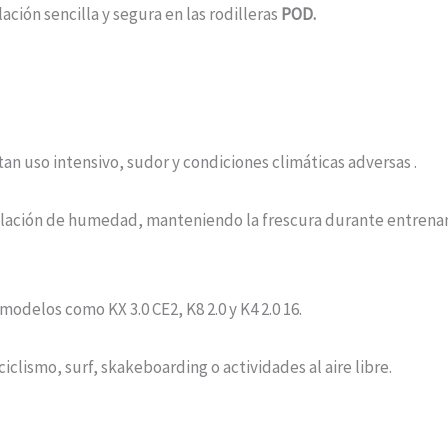
ación sencilla y segura en las rodilleras
POD.
an uso intensivo, sudor y condiciones climáticas adversas .
ulación de humedad, manteniendo la frescura durante entrena
odelos como KX 3.0 CE2, K8 2.0 y K4 2.0
1
6
.
iclismo, surf, skakeboarding o actividades al aire libre.