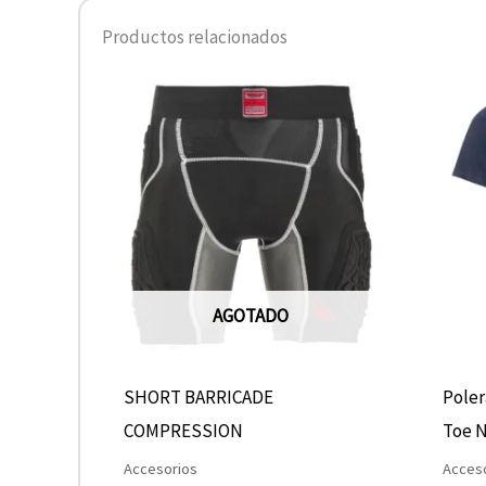
Productos relacionados
Este
producto
tiene
múltiples
variantes.
Las
opciones
AGOTADO
se
pueden
elegir
SHORT BARRICADE
Poler
en
COMPRESSION
Toe N
la
Accesorios
Acces