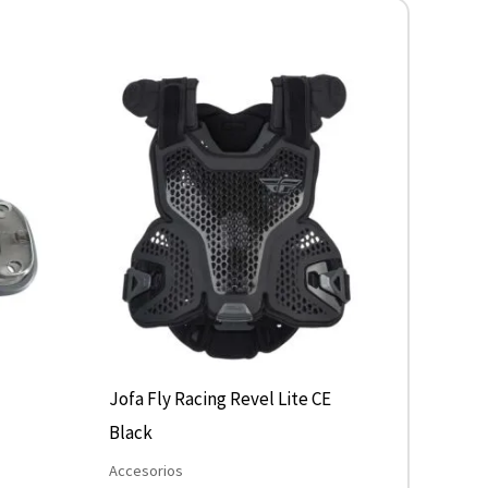
Este
producto
tiene
múltiples
variantes.
Las
opciones
se
pueden
elegir
Jofa Fly Racing Revel Lite CE
en
Black
la
Accesorios