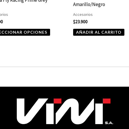
en
Amarillo/Negro
la
orios
Accesorios
página
00
$
23.900
de
ECCIONAR OPCIONES
AÑADIR AL CARRITO
producto