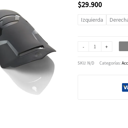
cantidad
$
29.900
Izquierda
Derech
-
+
SKU:
N/D
Categorías:
Acc