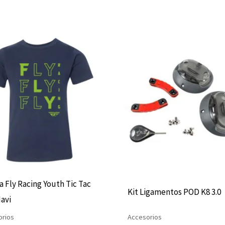
Este
producto
tiene
múltiples
variantes.
Las
opciones
se
pueden
elegir
a Fly Racing Youth Tic Tac
Kit Ligamentos POD K8 3.0
en
avi
la
orios
Accesorios