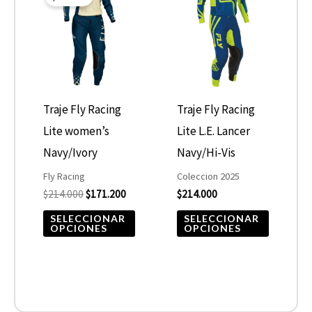
producto
product
original
actual
era:
es:
tiene
tiene
$214.000.
$171.200.
múltiples
múltiple
variantes.
variantes
Las
Las
opciones
opcione
Traje Fly Racing
Traje Fly Racing
se
se
Lite women’s
Lite L.E. Lancer
pueden
pueden
Navy/Ivory
Navy/Hi-Vis
elegir
elegir
Fly Racing
Coleccion 2025
$
214.000
$
171.200
$
214.000
en
en
la
la
SELECCIONAR
SELECCIONAR
OPCIONES
OPCIONES
página
página
de
de
producto
product