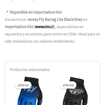
📍
Disponible en Importadora Vini
Encuentra el
Jersey Fly Racing Lite Black/Grey
en
Importadora Vini (
www.vini.cl
)
, especialistas en
repuestos y accesorios para motos en Chile. Ideal para un
ride minimalista con máximo rendimiento.
Productos relacionados
El
El
El
El
Este
Este
precio
precio
precio
precio
¡Oferta!
¡Oferta!
producto
product
original
actual
original
actual
era:
es:
era:
es:
tiene
tiene
$24.900.
$17.430.
$24.900.
$17.430.
múltiples
múltiple