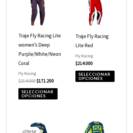
$214.000.
$171.200.
múltiples
múltiple
variantes.
variantes
Las
Las
opciones
opcione
Traje Fly Racing Lite
Traje Fly Racing
se
se
women’s Deep
Lite Red
pueden
pueden
Purple/White/Neon
Fly Racing
elegir
elegir
Coral
$
214.000
en
en
Fly Racing
SELECCIONAR
OPCIONES
$
214.000
$
171.200
la
la
página
página
SELECCIONAR
OPCIONES
de
de
producto
product
El
El
Este
Este
precio
precio
¡Oferta!