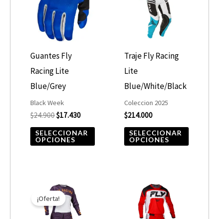
múltiples
múltiple
variantes.
variantes
Las
Las
opciones
opcione
Guantes Fly
Traje Fly Racing
se
se
Racing Lite
Lite
pueden
pueden
Blue/Grey
Blue/White/Black
elegir
elegir
Black Week
Coleccion 2025
$
24.900
$
17.430
$
214.000
en
en
la
la
SELECCIONAR
SELECCIONAR
OPCIONES
OPCIONES
página
página
de
de
producto
product
El
El
Este
Este
precio
precio
¡Oferta!
producto
product
original
actual
era:
es:
tiene
tiene