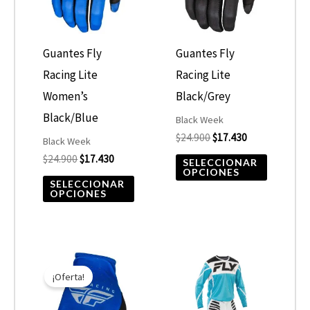
variantes.
variantes
Las
Las
opciones
opcione
Guantes Fly
Guantes Fly
se
se
Racing Lite
Racing Lite
pueden
pueden
Women’s
Black/Grey
elegir
elegir
Black/Blue
Black Week
$
24.900
$
17.430
en
en
Black Week
$
24.900
$
17.430
la
la
SELECCIONAR
OPCIONES
página
página
SELECCIONAR
OPCIONES
de
de
producto
product
El
El
Este
Este
precio
precio
¡Oferta!
producto
product
original
actual
era:
es:
tiene
tiene
$24.900.
$17.430.