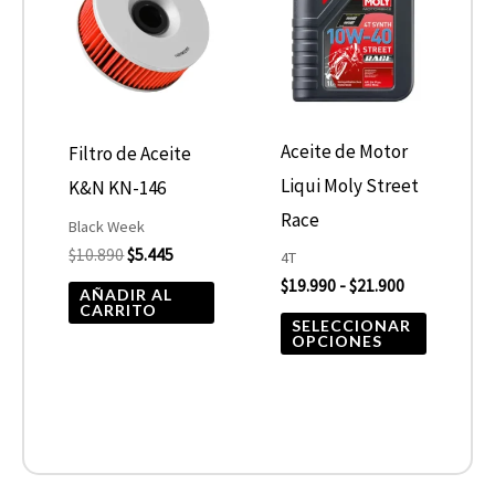
era:
es:
desde
tiene
$10.890.
$5.445.
$19.990
hasta
múltiple
$21.900
variantes
Las
opcione
Aceite de Motor
Filtro de Aceite
se
Liqui Moly Street
K&N KN-146
pueden
Race
Black Week
elegir
$
10.890
$
5.445
4T
$
19.990
-
$
21.900
en
AÑADIR AL
CARRITO
la
SELECCIONAR
OPCIONES
página
de
product