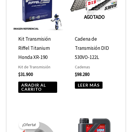
AGOTADO
Kit Transmisión
Cadena de
Riffel Titanium
Transmisión DID
Honda XR-190
530VO-122L
Kit de Transmisión
Cadenas
$
31.900
$
98.280
AÑADIR AL
LEER MÁS
CARRITO
El
El
Rango
Este
precio
precio
de
¡Oferta!
product
original
actual
precios: