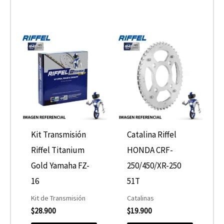
página
de
producto
Kit Transmisión
Catalina Riffel
Riffel Titanium
HONDA CRF-
Gold Yamaha FZ-
250/450/XR-250
16
51T
Kit de Transmisión
Catalinas
$
28.900
$
19.900