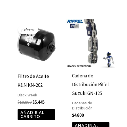
El
El
precio
precio
¡Oferta!
original
actual
era:
es:
$10.890.
$5.445.
Cadena de
Filtro de Aceite
Distribución Riffel
K&N KN-202
Suzuki GN-125
Black Week
$
10.890
$
5.445
Cadenas de
Distribución
AÑADIR AL
$
4.800
CARRITO
AÑADIR AL