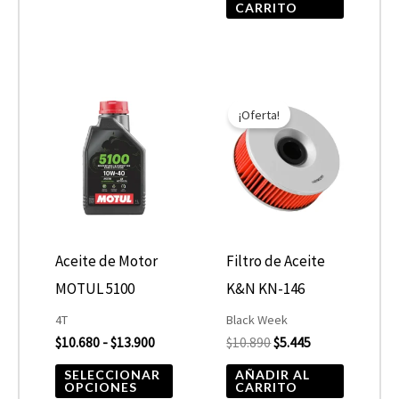
CARRITO
Rango
El
El
Este
de
precio
precio
¡Oferta!
producto
precios:
original
actual
desde
era:
es:
tiene
$10.680
$10.890.
$5.445.
hasta
múltiples
$13.900
variantes.
Las
opciones
Aceite de Motor
Filtro de Aceite
se
MOTUL 5100
K&N KN-146
pueden
4T
Black Week
elegir
$
10.680
-
$
13.900
$
10.890
$
5.445
en
SELECCIONAR
AÑADIR AL
OPCIONES
CARRITO
la