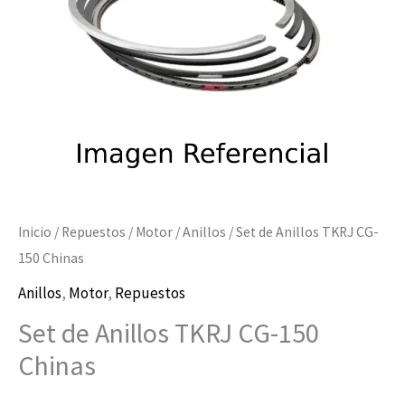
Chinas
$13.090
cantidad
hasta
$13.100
Inicio
/
Repuestos
/
Motor
/
Anillos
/ Set de Anillos TKRJ CG-
150 Chinas
Anillos
,
Motor
,
Repuestos
Set de Anillos TKRJ CG-150
Chinas