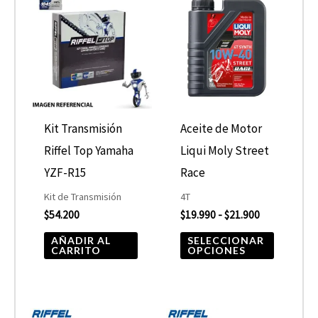
de
product
precios:
desde
tiene
$19.990
hasta
múltiple
$21.900
variantes
Las
opcione
Kit Transmisión
Aceite de Motor
se
Riffel Top Yamaha
Liqui Moly Street
pueden
YZF-R15
Race
elegir
Kit de Transmisión
4T
$
54.200
$
19.990
-
$
21.900
en
la
AÑADIR AL
SELECCIONAR
CARRITO
OPCIONES
página
de
product