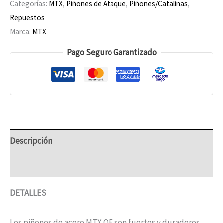
Categorías:
MTX
,
Piñones de Ataque
,
Piñones/Catalinas
,
Repuestos
Marca:
MTX
Pago Seguro Garantizado
Descripción
Información adicional
DETALLES
Los piñones de acero MTX OE son fuertes y duraderos,