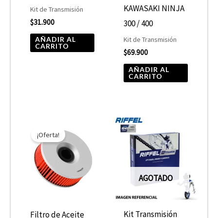
KAWASAKI NINJA
Kit de Transmisión
$
31.900
300 / 400
AÑADIR AL
Kit de Transmisión
CARRITO
$
69.900
AÑADIR AL
CARRITO
El
El
precio
precio
¡Oferta!
original
actual
era:
es:
$10.890.
$5.445.
AGOTADO
Kit Transmisión
Filtro de Aceite