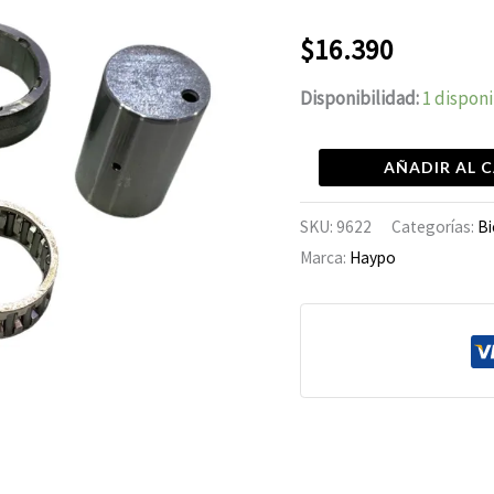
FZ-
16
$
16.390
cantidad
Disponibilidad:
1 dispon
AÑADIR AL 
SKU:
9622
Categorías:
Bi
Marca:
Haypo