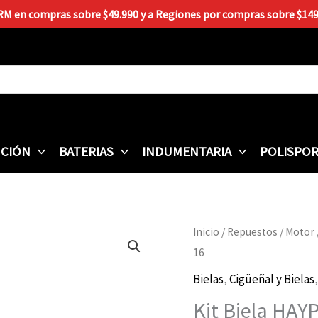
 RM en compras sobre $49.990 y a Regiones por compras sobre $149.9
CIÓN
BATERIAS
INDUMENTARIA
POLISPO
Kit
Inicio
/
Repuestos
/
Motor
Biela
16
HAYPO
Bielas
,
Cigüeñal y Bielas
Yamaha
Kit Biela HA