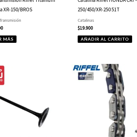
a XR-150/BROS
250/450/XR-250 51T
 Transmisión
Catalinas
00
$
19.900
R MÁS
AÑADIR AL CARRITO