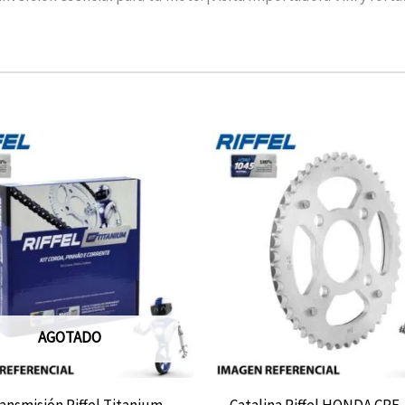
AGOTADO
ransmisión Riffel Titanium
Catalina Riffel HONDA CRF