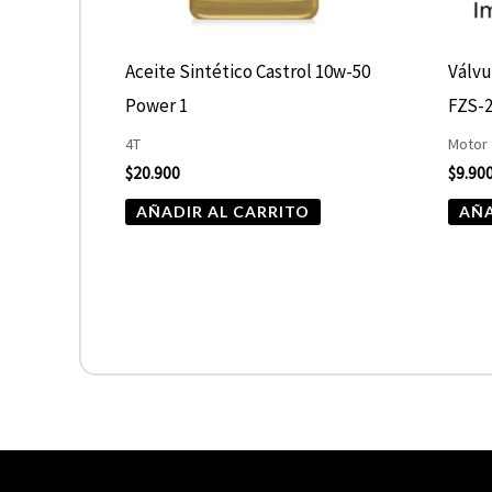
Aceite Sintético Castrol 10w-50
Válvu
Power 1
FZS-2
4T
Motor
$
20.900
$
9.90
AÑADIR AL CARRITO
AÑA