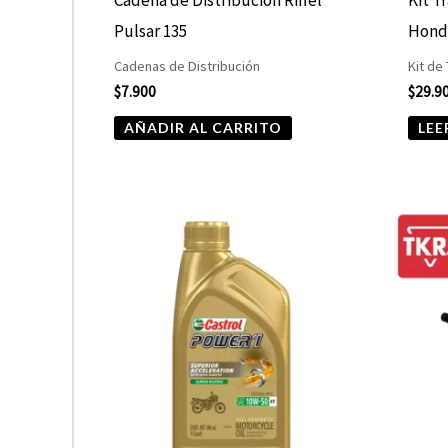
Pulsar 135
Hond
Cadenas de Distribución
Kit de
$
7.900
$
29.9
AÑADIR AL CARRITO
LEE