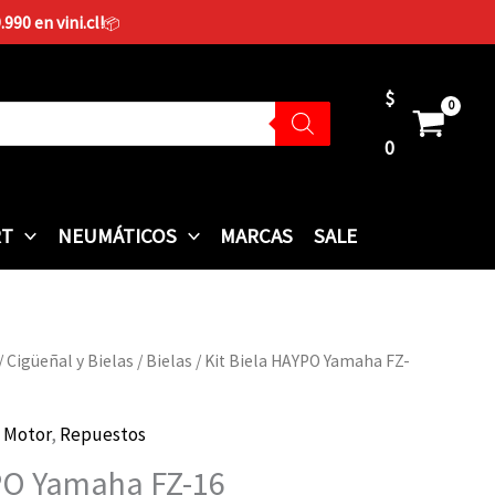
90 en vini.cl!
📦
$
0
RT
NEUMÁTICOS
MARCAS
SALE
/
Cigüeñal y Bielas
/
Bielas
/ Kit Biela HAYPO Yamaha FZ-
,
Motor
,
Repuestos
YPO Yamaha FZ-16