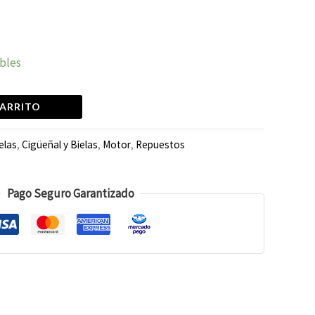
ibles
CARRITO
elas
,
Cigüeñal y Bielas
,
Motor
,
Repuestos
Pago Seguro Garantizado