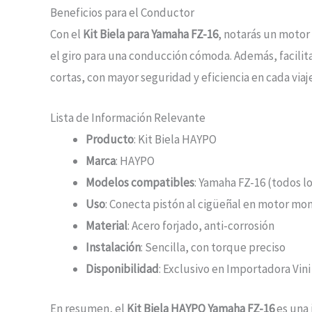
Beneficios para el Conductor
Con el
Kit Biela para Yamaha FZ-16
, notarás un motor
el giro para una conducción cómoda. Además, facilit
cortas, con mayor seguridad y eficiencia en cada viaj
Lista de Información Relevante
Producto
: Kit Biela HAYPO
Marca
: HAYPO
Modelos compatibles
: Yamaha FZ-16 (todos l
Uso
: Conecta pistón al cigüeñal en motor mon
Material
: Acero forjado, anti-corrosión
Instalación
: Sencilla, con torque preciso
Disponibilidad
: Exclusivo en Importadora Vini 
En resumen, el
Kit Biela HAYPO Yamaha FZ-16
es una 