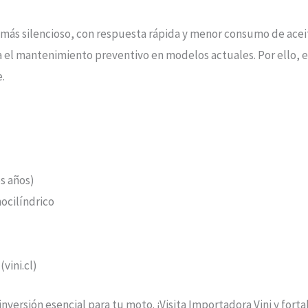
 más silencioso, con respuesta rápida y menor consumo de aceite
a el mantenimiento preventivo en modelos actuales. Por ello, e
e.
os años)
ocilíndrico
(vini.cl)
inversión esencial para tu moto. ¡Visita Importadora Vini y fort