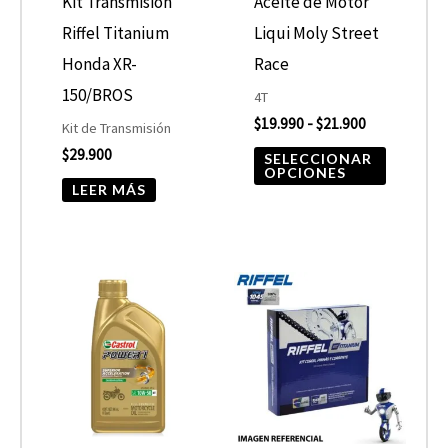
opcione
Kit Transmisión
Aceite de Motor
se
Riffel Titanium
Liqui Moly Street
pueden
Honda XR-
Race
elegir
150/BROS
4T
$
19.990
-
$
21.900
en
Kit de Transmisión
$
29.900
la
SELECCIONAR
OPCIONES
página
LEER MÁS
de
product