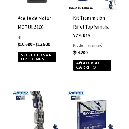
Las
opciones
Kit Transmisión
Aceite de Motor
se
Riffel Top Yamaha
MOTUL 5100
pueden
YZF-R15
4T
elegir
$
10.680
-
$
13.900
Kit de Transmisión
$
54.200
en
SELECCIONAR
OPCIONES
la
AÑADIR AL
CARRITO
página
de
producto