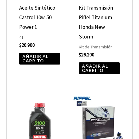
Aceite Sintético
Kit Transmisión
Castrol 10w-50
Riffel Titanium
Power 1
Honda New
Storm
4T
$
20.900
Kit de Transmisión
$
26.200
AÑADIR AL
CARRITO
AÑADIR AL
CARRITO
Rango
Este
de
producto
precios:
desde
tiene
$10.680
hasta
múltiples
$13.900
variantes.