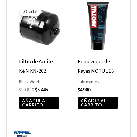
El
El
precio
precio
¡Oferta!
original
actual
era:
es:
$10.890.
$5.445.
Filtro de Aceite
Removedor de
K&N KN-202
Rayas MOTUL E8
Black Week
Lubricantes
$
10.890
$
5.445
$
4.900
AÑADIR AL
AÑADIR AL
CARRITO
CARRITO