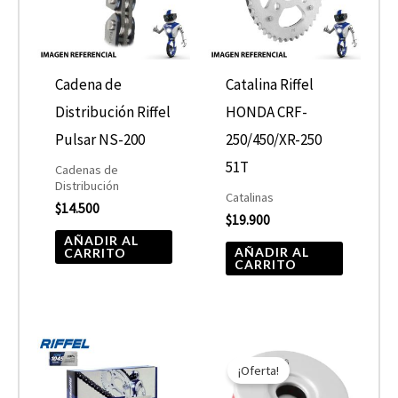
Cadena de
Catalina Riffel
Distribución Riffel
HONDA CRF-
Pulsar NS-200
250/450/XR-250
51T
Cadenas de
Distribución
Catalinas
$
14.500
$
19.900
AÑADIR AL
AÑADIR AL
CARRITO
CARRITO
El
El
precio
precio
¡Oferta!
original
actual
era:
es: