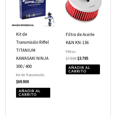
$7.590.
$3.795.
Kit de
Filtro de Aceite
Transmisión Riffel
K&N KN-136
TITANIUM
Filtros
KAWASAKI NINJA
$
7.590
$
3.795
300 / 400
AÑADIR AL
CARRITO
Kit de Transmisión
$
69.900
AÑADIR AL
CARRITO