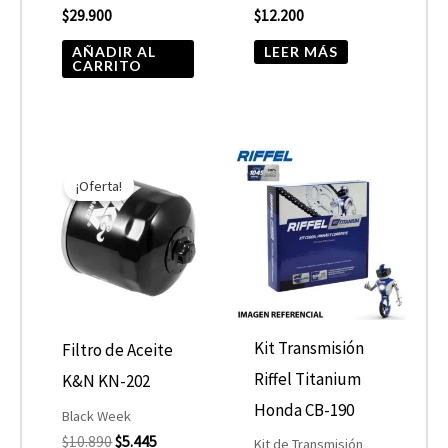
$
29.900
$
12.200
AÑADIR AL
LEER MÁS
CARRITO
El
El
precio
precio
¡Oferta!
original
actual
era:
es:
$10.890.
$5.445.
Kit Transmisión
Filtro de Aceite
Riffel Titanium
K&N KN-202
Honda CB-190
Black Week
$
10.890
$
5.445
Kit de Transmisión