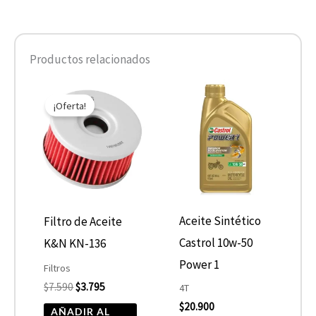
Productos relacionados
El
El
precio
precio
¡Oferta!
original
actual
era:
es:
$7.590.
$3.795.
Aceite Sintético
Filtro de Aceite
Castrol 10w-50
K&N KN-136
Power 1
Filtros
$
7.590
$
3.795
4T
$
20.900
AÑADIR AL