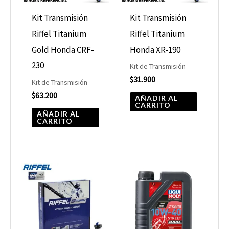
Kit Transmisión
Kit Transmisión
Riffel Titanium
Riffel Titanium
Gold Honda CRF-
Honda XR-190
230
Kit de Transmisión
$
31.900
Kit de Transmisión
$
63.200
AÑADIR AL
CARRITO
AÑADIR AL
CARRITO
Rango
Este
de
product
precios:
desde
tiene
$19.990
hasta
múltiple
$21.900