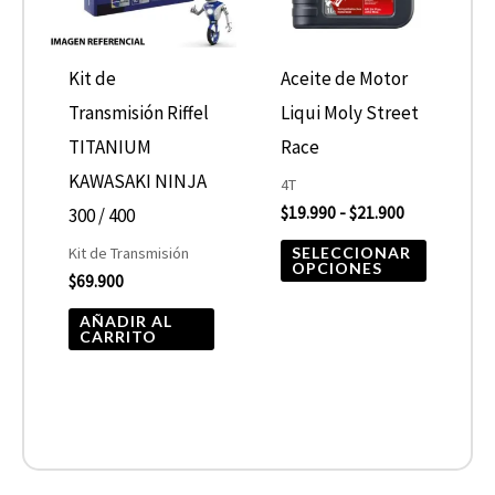
variantes
Las
opcione
Kit de
Aceite de Motor
se
Transmisión Riffel
Liqui Moly Street
pueden
TITANIUM
Race
elegir
KAWASAKI NINJA
4T
$
19.990
-
$
21.900
en
300 / 400
la
SELECCIONAR
Kit de Transmisión
OPCIONES
$
69.900
página
de
AÑADIR AL
CARRITO
product