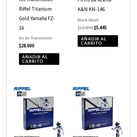
Riffel Titanium
K&N KN-146
Gold Yamaha FZ-
Black Week
16
$
10.890
$
5.445
Kit de Transmisión
AÑADIR AL
CARRITO
$
28.900
AÑADIR AL
CARRITO