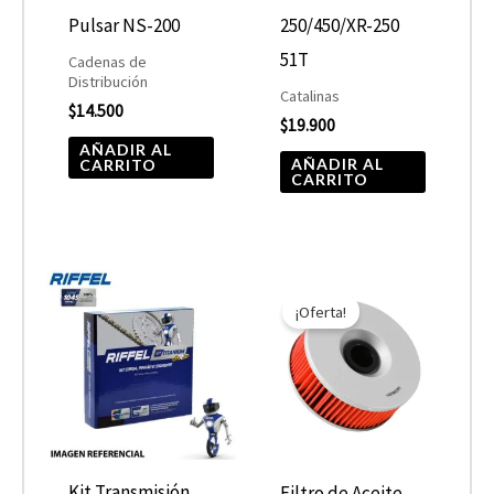
Pulsar NS-200
250/450/XR-250
51T
Cadenas de
Distribución
Catalinas
$
14.500
$
19.900
AÑADIR AL
AÑADIR AL
CARRITO
CARRITO
El
El
precio
precio
¡Oferta!
original
actual
era:
es:
$10.890.
$5.445.
Kit Transmisión
Filtro de Aceite