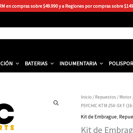
 RM en compras sobre $49.990 y a Regiones por compras sobre $149.9
CIÓN
BATERIAS
INDUMENTARIA
POLISPO
Kit
Inicio
/
Repuestos
/
Motor
de
PSYCHIC KTM 250-SX F (16
Embrague
Kit de Embrague
,
Repue
PSYCHIC
Kit de Embrag