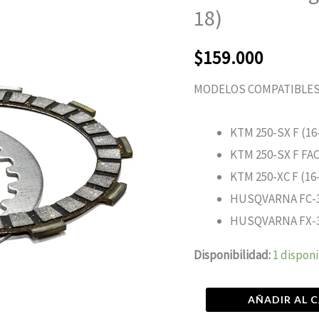
KTM
18)
250-
SX
$
159.000
F
MODELOS COMPATIBLES
(16-
18)
KTM 250-SX F (16
cantidad
KTM 250-SX F FA
KTM 250-XC F (16
HUSQVARNA FC-35
HUSQVARNA FX-3
Disponibilidad:
1 dispon
AÑADIR AL 