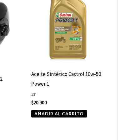
Aceite Sintético Castrol 10w-50
02
Power 1
4T
$
20.900
AÑADIR AL CARRITO