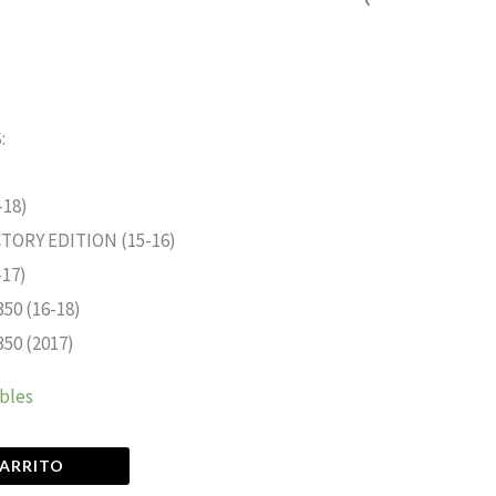
:
-18)
CTORY EDITION (15-16)
-17)
0 (16-18)
50 (2017)
ibles
CARRITO