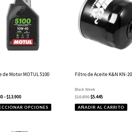
tiene
$10.680
$10.890.
$5.445.
hasta
múltiples
$13.900
variantes.
Las
opciones
se
pueden
elegir
te de Motor MOTUL 5100
Filtro de Aceite K&N KN-2
en
la
Black Week
página
80
-
$
13.900
$
10.890
$
5.445
de
ECCIONAR OPCIONES
AÑADIR AL CARRITO
producto