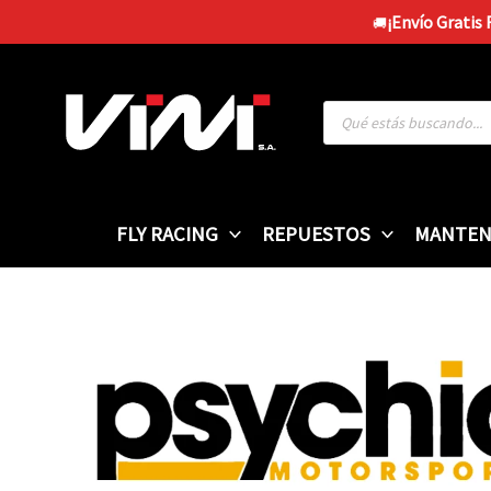
Ir
¡Envío Gratis
🚚
al
contenido
Búsqueda
de
productos
FLY RACING
REPUESTOS
MANTEN