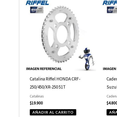
Catalina Riffel HONDA CRF-
Caden
250/450/XR-250 51T
Suzu
Catalinas
Cadena
$
19.900
$
4.80
AÑADIR AL CARRITO
AÑA