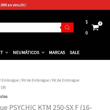
90 en vini.cl!
📦
$
0
RT
NEUMÁTICOS
MARCAS
SALE
/
Embrague
/
Kit de Embrague
/ Kit de Embrague
-18)
stos
ue PSYCHIC KTM 250-SX F (16-