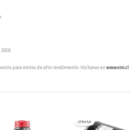
.
 2018.
uestos para motos de alto rendimiento. Visítanos en
www.vini.cl
Rango
El
El
Este
de
precio
precio
¡Oferta!
producto
precios:
original
actual
desde
era:
es: