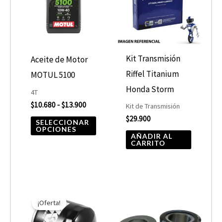
$10.680
hasta
múltiples
$13.900
variantes.
Las
opciones
Kit Transmisión
Aceite de Motor
se
Riffel Titanium
MOTUL 5100
pueden
Honda Storm
4T
elegir
$
10.680
-
$
13.900
Kit de Transmisión
$
29.900
en
SELECCIONAR
OPCIONES
la
AÑADIR AL
CARRITO
página
de
producto
El
El
precio
precio
¡Oferta!
original
actual
era:
es: