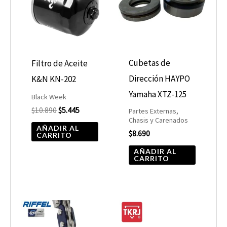
$10.890.
$5.445.
Cubetas de
Filtro de Aceite
Dirección HAYPO
K&N KN-202
Yamaha XTZ-125
Black Week
$
10.890
$
5.445
Partes Externas,
Chasis y Carenados
AÑADIR AL
$
8.690
CARRITO
AÑADIR AL
CARRITO