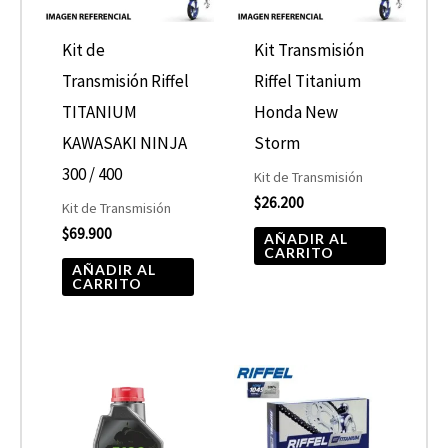
Kit de
Kit Transmisión
Transmisión Riffel
Riffel Titanium
TITANIUM
Honda New
KAWASAKI NINJA
Storm
300 / 400
Kit de Transmisión
$
26.200
Kit de Transmisión
$
69.900
AÑADIR AL
CARRITO
AÑADIR AL
CARRITO
Rango
Este
de
producto
precios:
desde
tiene