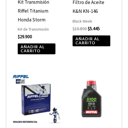
Kit Transmisión
Filtro de Aceite
Riffel Titanium
K&N KN-146
Honda Storm
Black Week
$
10.890
$
5.445
Kit de Transmisión
$
29.900
AÑADIR AL
CARRITO
AÑADIR AL
CARRITO
Rango
Este
de
product
precios:
desde
tiene
$10.680
hasta
múltiple
$13.900
variantes
Las