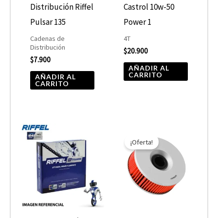
Distribución Riffel
Castrol 10w-50
Pulsar 135
Power 1
Cadenas de
4T
Distribución
$
20.900
$
7.900
AÑADIR AL
CARRITO
AÑADIR AL
CARRITO
El
El
precio
precio
¡Oferta!
original
actual
era:
es:
$10.890.
$5.445.