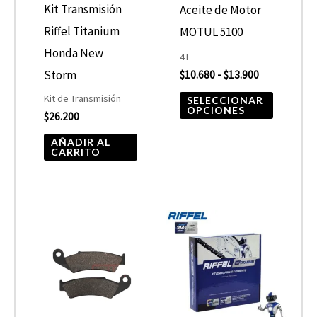
opcione
Kit Transmisión
Aceite de Motor
se
Riffel Titanium
MOTUL 5100
pueden
Honda New
4T
elegir
Storm
$
10.680
-
$
13.900
en
Kit de Transmisión
SELECCIONAR
OPCIONES
$
26.200
la
página
AÑADIR AL
CARRITO
de
product