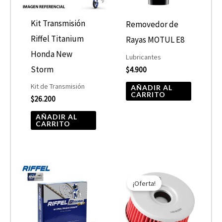
Kit Transmisión
Removedor de
Riffel Titanium
Rayas MOTUL E8
Honda New
Lubricantes
Storm
$
4.900
Kit de Transmisión
AÑADIR AL
CARRITO
$
26.200
AÑADIR AL
CARRITO
El
El
precio
precio
¡Oferta!
original
actual
era:
es:
$7.590.
$3.795.