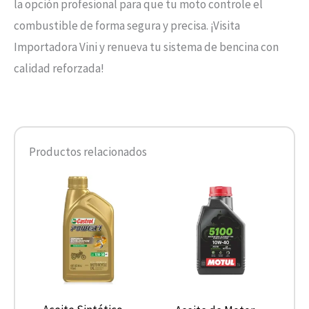
la opción profesional para que tu moto controle el
combustible de forma segura y precisa. ¡Visita
Importadora Vini y renueva tu sistema de bencina con
calidad reforzada!
Productos relacionados
Rango
Este
de
product
precios:
desde
tiene
$10.680
hasta
múltiple
$13.900
variantes
Las