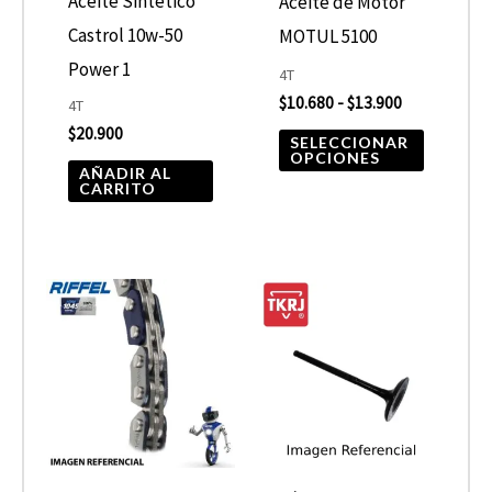
opcione
Aceite Sintético
Aceite de Motor
se
Castrol 10w-50
MOTUL 5100
pueden
Power 1
4T
elegir
$
10.680
-
$
13.900
4T
$
20.900
en
SELECCIONAR
OPCIONES
la
AÑADIR AL
CARRITO
página
de
product