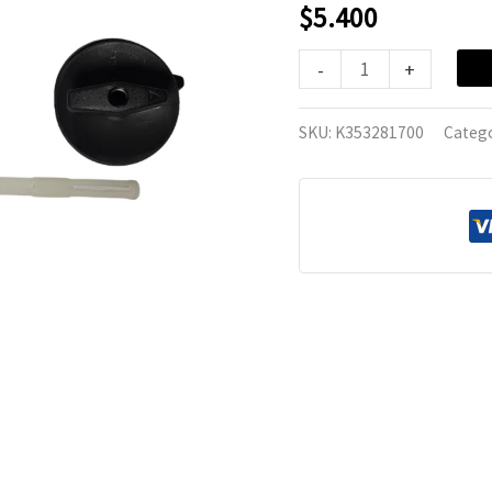
Navi
$
5.400
cantidad
-
+
SKU:
K353281700
Catego