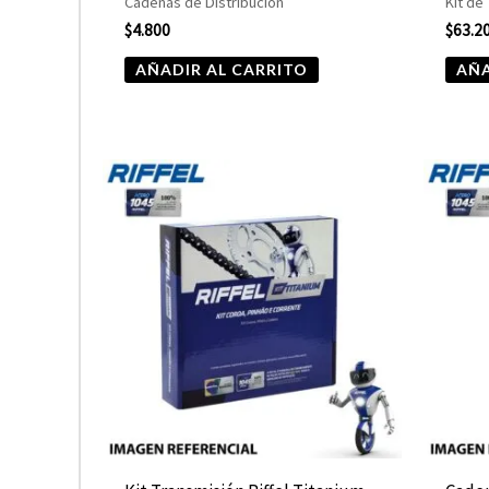
Cadenas de Distribución
Kit de
$
4.800
$
63.2
AÑADIR AL CARRITO
AÑA