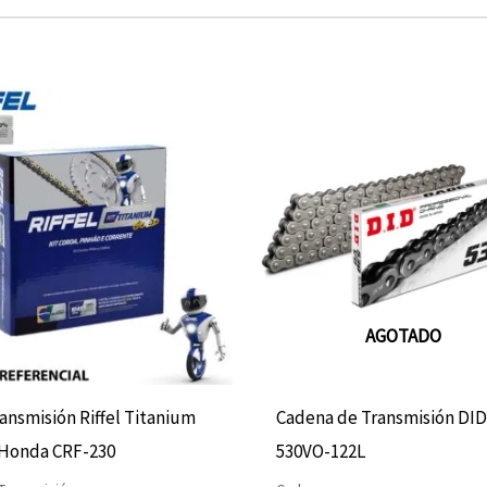
AGOTADO
ransmisión Riffel Titanium
Cadena de Transmisión DI
 Honda CRF-230
530VO-122L