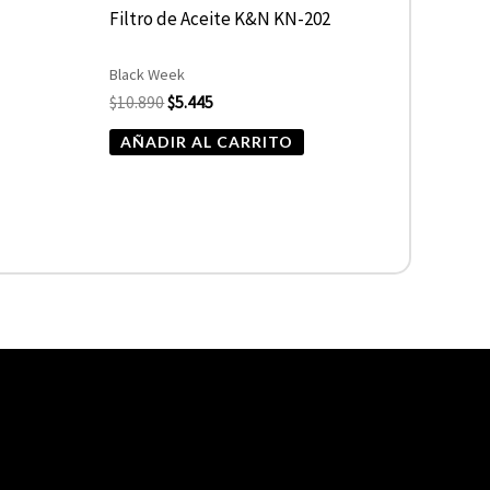
-
Filtro de Aceite K&N KN-202
Black Week
$
10.890
$
5.445
AÑADIR AL CARRITO