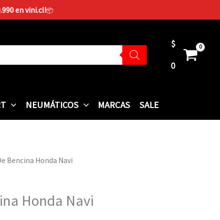
90 en vini.cl!
📦
$
0
RT
NEUMÁTICOS
MARCAS
SALE
De Bencina Honda Navi
cina Honda Navi