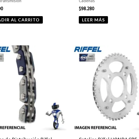
 Transmisión
Cadenas
00
$
98.280
DIR AL CARRITO
LEER MÁS