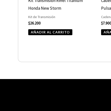
Kit Transmisión Riffel Titanium
Caden
Honda New Storm
Pulsa
Kit de Transmisión
Cadena
$
26.200
$
7.90
AÑADIR AL CARRITO
AÑA