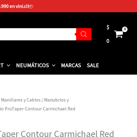
90 en vini.cl!
📦
$
0
RT
NEUMÁTICOS
MARCAS
SALE
 Manillares y Cables
/
Manubrios y
io ProTaper Contour Carmichael Red
Taper Contour Carmichael Red