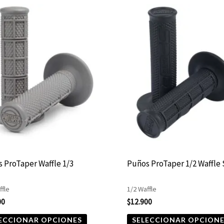
Este
producto
tiene
múltiples
variantes.
Las
opciones
se
pueden
elegir
 ProTaper Waffle 1/3
Puños ProTaper 1/2 Waffle
en
la
ffle
1/2 Waffle
página
00
$
12.900
de
ECCIONAR OPCIONES
SELECCIONAR OPCION