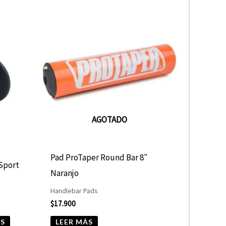
Este
producto
tiene
múltiples
variantes.
Las
opciones
AGOTADO
se
pueden
elegir
Pad ProTaper Round Bar 8″
 Sport
en
Naranjo
la
Handlebar Pads
página
$
17.900
de
ES
LEER MÁS