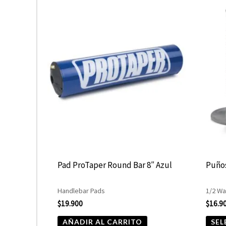
Pad ProTaper Round Bar 8″ Azul
Puños
Handlebar Pads
1/2 Wa
$
19.900
$
16.9
AÑADIR AL CARRITO
SEL