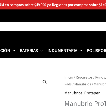
 RM en compras sobre $49.990 y a Regiones por compras sobre $149.9
CIÓN
BATERIAS
INDUMENTARIA
POLISPO
Manubrio
Inicio
/
Repuestos
/
Puños,
ProTaper
Pads
/
Manubrios
/ Manubr
Contour
Manubrios
,
Protaper
Carmichael
Manubrio Pro