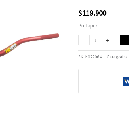
Red
cantidad
$
119.900
ProTaper
-
+
SKU:
022064
Categorías