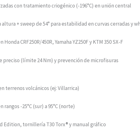
rzadas con tratamiento criogénico (-196°C) en unión central
 altura + sweep de 54° para estabilidad en curvas cerradas y 
o en Honda CRF250R/450R, Yamaha YZ250F y KTM 350 SX-F
ue preciso (límite 24 Nm) y prevención de microfisuras
 terrenos volcánicos (ej: Villarrica)
n rangos -25°C (sur) a 95°C (norte)
 Edition, tornillería T30 Torx® y manual gráfico