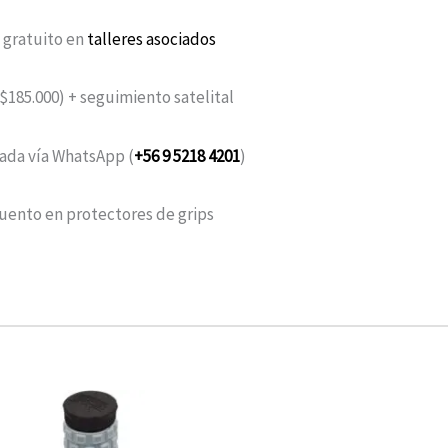
o gratuito en
talleres asociados
>$185.000) + seguimiento satelital
zada vía WhatsApp (
+56 9 5218 4201
)
uento en protectores de grips
Rango
Este
de
producto
precios: