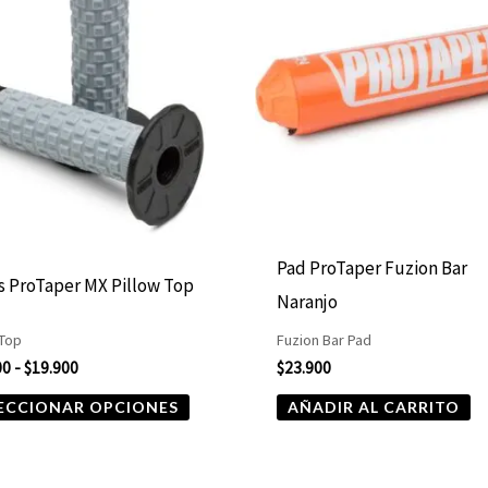
desde
tiene
$16.900
hasta
múltiples
$19.900
variantes.
Las
opciones
se
pueden
elegir
Pad ProTaper Fuzion Bar
 ProTaper MX Pillow Top
en
Naranjo
la
 Top
Fuzion Bar Pad
página
00
-
$
19.900
$
23.900
de
ECCIONAR OPCIONES
AÑADIR AL CARRITO
producto