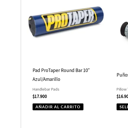
Pad ProTaper Round Bar 10″
Puños
Azul/Amarillo
Handlebar Pads
Pillow
$
17.900
$
16.9
AÑADIR AL CARRITO
SEL