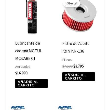
precio
precio
¡Oferta!
original
actual
era:
es:
$7.590.
$3.795.
Lubricante de
Filtro de Aceite
cadena MOTUL
K&N KN-136
MC CARE C1
Filtros
$
7.590
$
3.795
Aerosoles
$
16.990
AÑADIR AL
CARRITO
AÑADIR AL
CARRITO