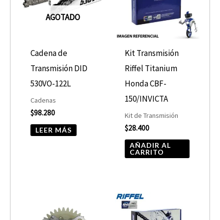
AGOTADO
Cadena de
Kit Transmisión
Transmisión DID
Riffel Titanium
530VO-122L
Honda CBF-
150/INVICTA
Cadenas
$
98.280
Kit de Transmisión
$
28.400
LEER MÁS
AÑADIR AL
CARRITO