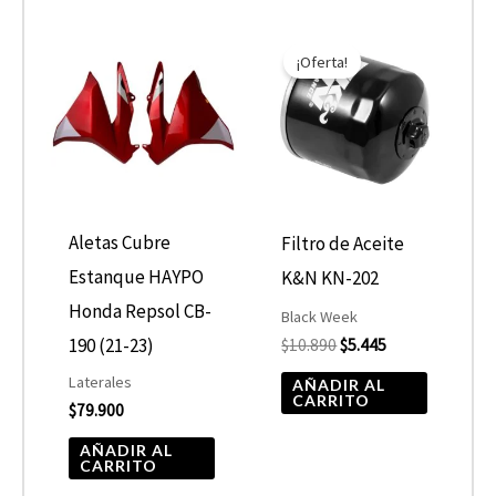
El
El
precio
precio
¡Oferta!
original
actual
era:
es:
$10.890.
$5.445.
Aletas Cubre
Filtro de Aceite
Estanque HAYPO
K&N KN-202
Honda Repsol CB-
Black Week
190 (21-23)
$
10.890
$
5.445
Laterales
AÑADIR AL
CARRITO
$
79.900
AÑADIR AL
CARRITO