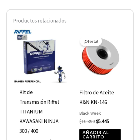
Productos relacionados
El
El
precio
precio
¡Oferta!
original
actual
era:
es:
$10.890.
$5.445.
Kit de
Filtro de Aceite
Transmisión Riffel
K&N KN-146
TITANIUM
Black Week
KAWASAKI NINJA
$
10.890
$
5.445
300 / 400
AÑADIR AL
CARRITO