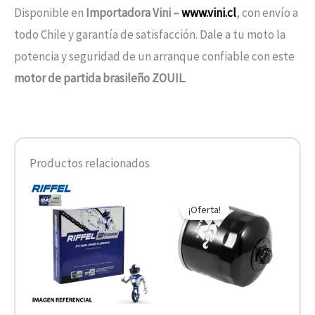
Disponible en
Importadora Vini –
www.vini.cl
, con envío a
todo Chile y garantía de satisfacción. Dale a tu moto la
potencia y seguridad de un arranque confiable con este
motor de partida brasileño ZOUIL
.
Productos relacionados
El
El
precio
precio
¡Oferta!
original
actual
era:
es:
$10.890.
$5.445.