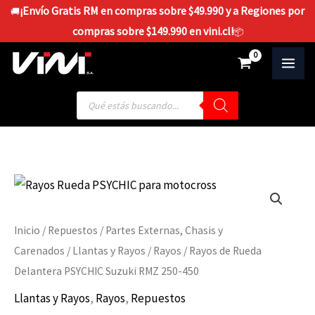
Ir
¡Envío Gratis RM en compras sobre $49.990 y a Regiones por
🚚
al
compras sobre $149.990 en vini.cl!
📦
contenido
$
0
Búsqueda
de
productos
Rayos
de
Rueda
Inicio
/
Repuestos
/
Partes Externas, Chasis y
Delantera
Carenados
/
Llantas y Rayos
/
Rayos
/ Rayos de Rueda
PSYCHIC
Delantera PSYCHIC Suzuki RMZ 250-450
Suzuki
Llantas y Rayos
,
Rayos
,
Repuestos