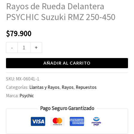
RMZ
Rayos de Rueda Delantera
250-
PSYCHIC Suzuki RMZ 250-450
450
cantidad
$
79.900
-
+
AÑADIR AL CARRITO
SKU:
MX-06041-1
Categorías:
Llantas y Rayos
,
Rayos
,
Repuestos
Marca:
Psychic
Pago Seguro Garantizado