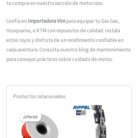
tu compra en nuestra sección de motocross.
Confía en
Importadora Vini
para equipar tu Gas Gas,
Husqvarna, o KTM con repuestos de calidad. Instala
estos rayos y disfruta de un rendimiento confiable en
cada aventura. Consulta nuestro blog de mantenimiento
para consejos prácticos sobre cuidado de motos.
Productos relacionados
El
El
precio
precio
¡Oferta!
original
actual
era:
es:
$10.890.
$5.445.