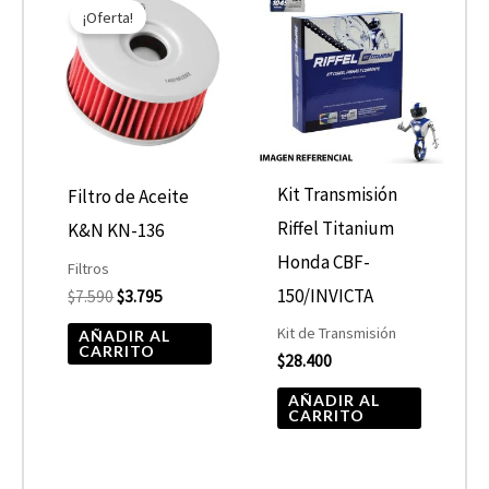
precio
precio
¡Oferta!
original
actual
era:
es:
$7.590.
$3.795.
Kit Transmisión
Filtro de Aceite
Riffel Titanium
K&N KN-136
Honda CBF-
Filtros
150/INVICTA
$
7.590
$
3.795
Kit de Transmisión
AÑADIR AL
CARRITO
$
28.400
AÑADIR AL
CARRITO