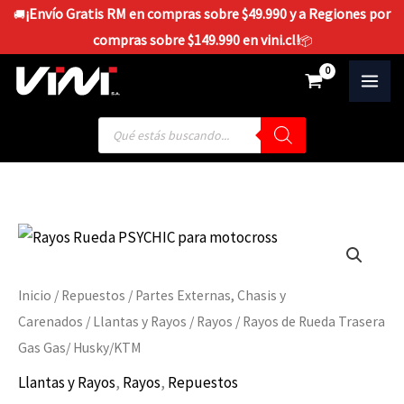
Ir
¡Envío Gratis RM en compras sobre $49.990 y a Regiones por
🚚
al
compras sobre $149.990 en vini.cl!
📦
contenido
$
0
Búsqueda
de
productos
Inicio
/
Repuestos
/
Partes Externas, Chasis y
Carenados
/
Llantas y Rayos
/
Rayos
/ Rayos de Rueda Trasera
Gas Gas/ Husky/KTM
Llantas y Rayos
,
Rayos
,
Repuestos