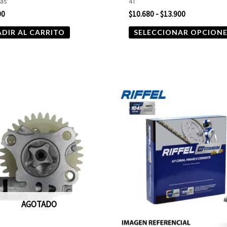
nas
4T
00
$
10.680
-
$
13.900
DIR AL CARRITO
SELECCIONAR OPCION
AGOTADO