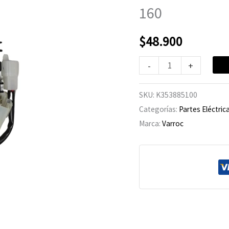
200FI/NS-
160
160
cantidad
$
48.900
-
+
SKU:
K353885100
Categorías:
Partes Eléctric
Marca:
Varroc