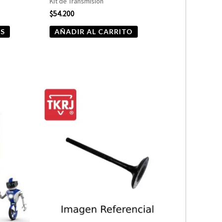
Kit de Transmisión
página
$
54.200
de
ES
AÑADIR AL CARRITO
producto