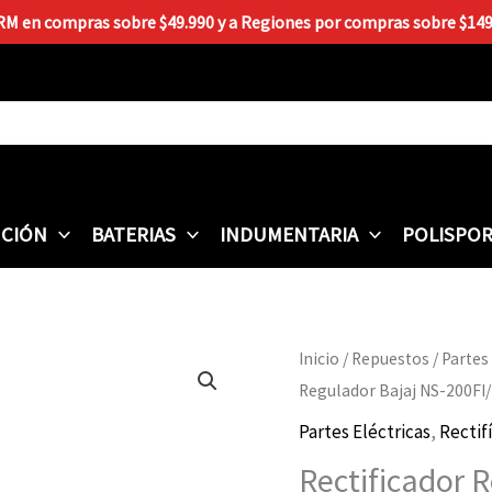
 RM en compras sobre $49.990 y a Regiones por compras sobre $149.9
CIÓN
BATERIAS
INDUMENTARIA
POLISPO
Rectificador
Inicio
/
Repuestos
/
Partes
Regulador
Regulador Bajaj NS-200FI
Bajaj
Partes Eléctricas
,
Rectif
NS-
Rectificador 