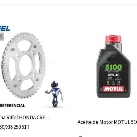
Rango
de
precios:
desde
$10.680
hasta
$13.900
ina Riffel HONDA CRF-
Aceite de Motor MOTUL 51
50/XR-250 51T