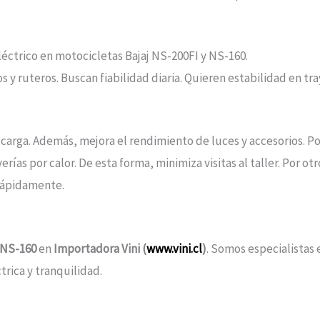
ctrico en motocicletas Bajaj NS-200FI y NS-160.
os y ruteros. Buscan fiabilidad diaria. Quieren estabilidad en t
de carga. Además, mejora el rendimiento de luces y accesorios. 
rías por calor. De esta forma, minimiza visitas al taller. Por ot
 rápidamente.
/NS-160
en
Importadora Vini (
www.vini.cl
)
. Somos especialistas 
trica y tranquilidad.