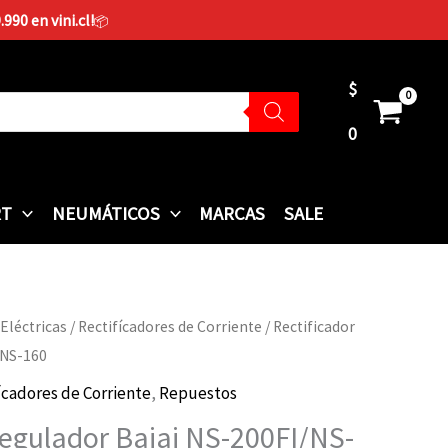
90 en vini.cl!
📦
$
0
RT
NEUMÁTICOS
MARCAS
SALE
 Eléctricas
/
Rectifícadores de Corriente
/ Rectificador
/NS-160
ícadores de Corriente
,
Repuestos
Regulador Bajaj NS-200FI/NS-