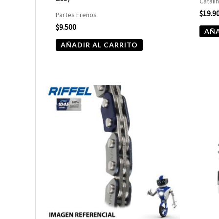
Catali
$
19.9
Partes Frenos
$
9.500
AÑA
AÑADIR AL CARRITO