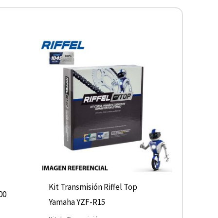
Este
producto
tiene
múltiples
variantes.
Las
opciones
se
pueden
elegir
Kit Transmisión Riffel Top
00
en
Yamaha YZF-R15
la