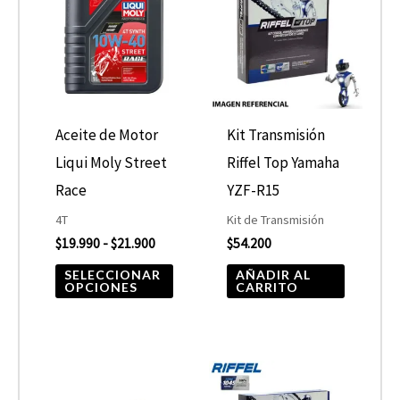
desde
tiene
$19.990
hasta
múltiples
$21.900
variantes.
Las
opciones
Aceite de Motor
Kit Transmisión
se
Liqui Moly Street
Riffel Top Yamaha
pueden
Race
YZF-R15
elegir
4T
Kit de Transmisión
$
19.990
-
$
21.900
$
54.200
en
la
SELECCIONAR
AÑADIR AL
OPCIONES
CARRITO
página
de
producto