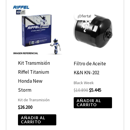
El
El
precio
precio
¡Oferta!
original
actual
era:
es:
$10.890.
$5.445.
Kit Transmisión
Filtro de Aceite
Riffel Titanium
K&N KN-202
Honda New
Black Week
Storm
$
10.890
$
5.445
Kit de Transmisión
AÑADIR AL
CARRITO
$
26.200
AÑADIR AL
CARRITO