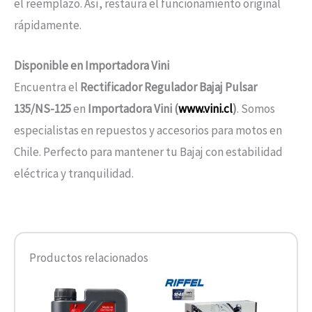
el reemplazo. Así, restaura el funcionamiento original
rápidamente.
Disponible en Importadora Vini
Encuentra el
Rectificador Regulador Bajaj Pulsar
135/NS-125
en
Importadora Vini (
www.vini.cl
)
. Somos
especialistas en repuestos y accesorios para motos en
Chile. Perfecto para mantener tu Bajaj con estabilidad
eléctrica y tranquilidad.
Productos relacionados
Rango
Este
de
producto
precios: