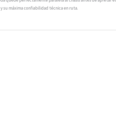
da quede perfectamente paralela al chasis antes de apretar el
y su máxima confiabilidad técnica en ruta.