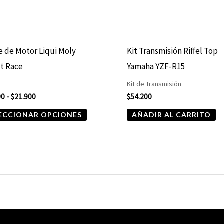
se
pueden
elegir
e de Motor Liqui Moly
Kit Transmisión Riffel Top
en
t Race
Yamaha YZF-R15
la
Kit de Transmisión
página
90
-
$
21.900
$
54.200
de
ECCIONAR OPCIONES
AÑADIR AL CARRITO
producto