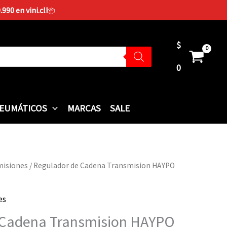
90 en vini.cl!
📦
$
0
EUMÁTICOS
MARCAS
SALE
misiones
/ Regulador de Cadena Transmision HAYPO
es
 Cadena Transmision HAYPO