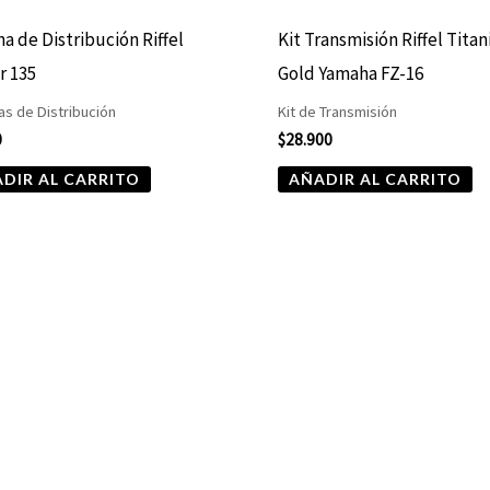
a de Distribución Riffel
Kit Transmisión Riffel Tita
r 135
Gold Yamaha FZ-16
s de Distribución
Kit de Transmisión
0
$
28.900
DIR AL CARRITO
AÑADIR AL CARRITO
Rango
Este
de
producto
precios:
desde
tiene
$19.990
hasta
múltiples
$21.900
variantes.
Las
opciones