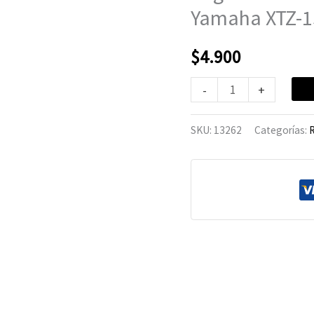
HAYPO
Yamaha XTZ-1
Yamaha
XTZ-
$
4.900
150
cantidad
-
+
SKU:
13262
Categorías: