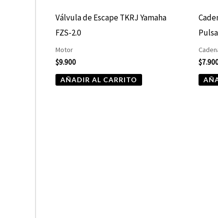
Válvula de Escape TKRJ Yamaha
Caden
FZS-2.0
Pulsa
Motor
Cadena
$
9.900
$
7.90
AÑADIR AL CARRITO
AÑA