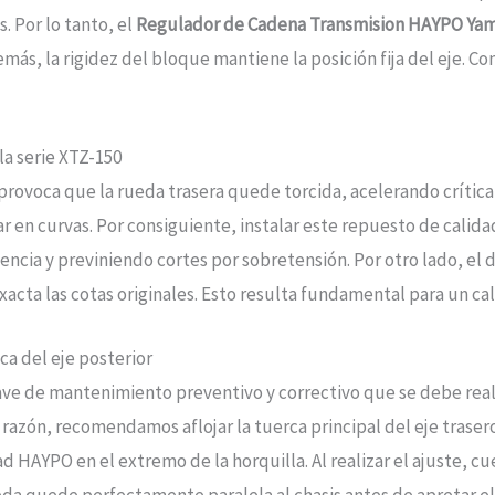
. Por lo tanto, el
Regulador de Cadena Transmision HAYPO Ya
demás, la rigidez del bloque mantiene la posición fija del eje. 
la serie XTZ-150
rovoca que la rueda trasera quede torcida, acelerando críticam
en curvas. Por consiguiente, instalar este repuesto de calida
cia y previniendo cortes por sobretensión. Por otro lado, el di
acta las cotas originales. Esto resulta fundamental para un cal
ca del eje posterior
clave de mantenimiento preventivo y correctivo que se debe rea
a razón, recomendamos aflojar la tuerca principal del eje traser
dad HAYPO en el extremo de la horquilla. Al realizar el ajuste, 