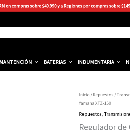
 RM en compras sobre $49.990 y a Regiones por compras sobre $149.9
MANTENCIÓN
BATERIAS
INDUMENTARIA
N
Regulador
Inicio
/
Repuestos
/
Trans
de
Yamaha XTZ-150
Cadena
Repuestos
,
Transmision
Transmision
Regulador de