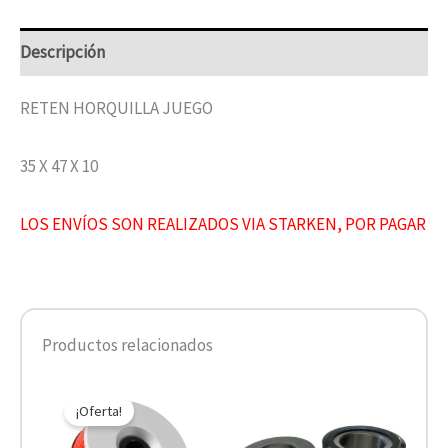
Descripción
RETEN HORQUILLA JUEGO
35 X 47 X 10
LOS ENVÍOS SON REALIZADOS VIA STARKEN, POR PAGAR
Productos relacionados
El
El
precio
precio
¡Oferta!
original
actual
era:
es: