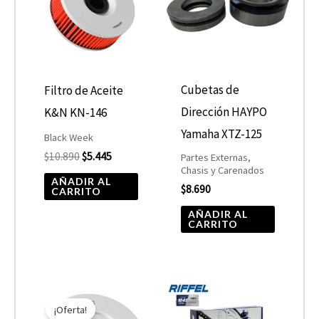
$10.890.
$5.445.
Cubetas de
Filtro de Aceite
Dirección HAYPO
K&N KN-146
Yamaha XTZ-125
Black Week
$
10.890
$
5.445
Partes Externas,
Chasis y Carenados
AÑADIR AL
$
8.690
CARRITO
AÑADIR AL
CARRITO
El
El
precio
precio
¡Oferta!
original
actual