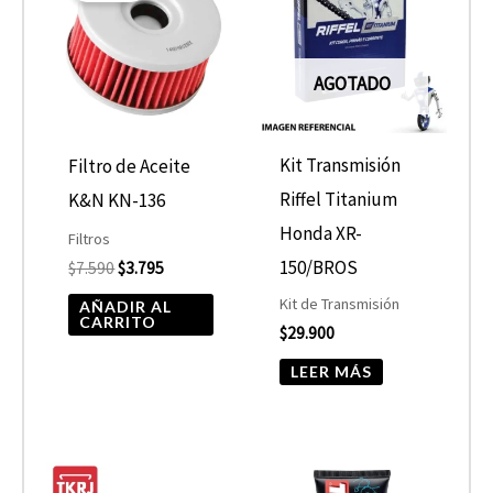
era:
es:
$7.590.
$3.795.
AGOTADO
Kit Transmisión
Filtro de Aceite
Riffel Titanium
K&N KN-136
Honda XR-
Filtros
150/BROS
$
7.590
$
3.795
Kit de Transmisión
AÑADIR AL
CARRITO
$
29.900
LEER MÁS