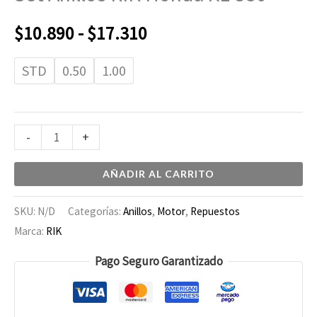
cantidad
$10.890
$
10.890
-
$
17.310
hasta
STD
0.50
1.00
$17.310
-
+
AÑADIR AL CARRITO
SKU:
N/D
Categorías:
Anillos
,
Motor
,
Repuestos
Marca:
RIK
Pago Seguro Garantizado