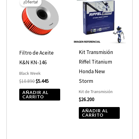
¡Oferta!
original
actual
era:
es:
$10.890.
$5.445.
Kit Transmisión
Filtro de Aceite
Riffel Titanium
K&N KN-146
Honda New
Black Week
Storm
$
10.890
$
5.445
Kit de Transmisión
AÑADIR AL
CARRITO
$
26.200
AÑADIR AL
CARRITO