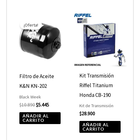
El
El
precio
precio
¡Oferta!
original
actual
era:
es:
$10.890.
$5.445.
Kit Transmisión
Filtro de Aceite
Riffel Titanium
K&N KN-202
Honda CB-190
Black Week
$
10.890
$
5.445
Kit de Transmisión
$
28.900
AÑADIR AL
CARRITO
AÑADIR AL
CARRITO