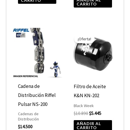
CARRITO
CARRITO
El
El
precio
precio
¡Oferta!
original
actual
era:
es:
$10.890.
$5.445.
Cadena de
Filtro de Aceite
Distribución Riffel
K&N KN-202
Pulsar NS-200
Black Week
$
10.890
$
5.445
Cadenas de
Distribución
AÑADIR AL
$
14.500
CARRITO