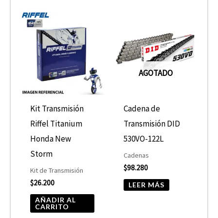
AGOTADO
Kit Transmisión
Cadena de
Riffel Titanium
Transmisión DID
Honda New
530VO-122L
Storm
Cadenas
$
98.280
Kit de Transmisión
$
26.200
LEER MÁS
AÑADIR AL
CARRITO