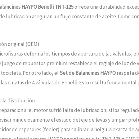
alancines HAYPO Benelli TNT-125
ofrece una durabilidad excepc
de lubricación aseguran un flujo constante de aceite. Como co
ión original (OEM)
icrofisuras deforma los tiempos de apertura de las válvulas, e
te juego de repuestos premium restablece el reglaje de luz de v
tocicleta. Por otro lado, el
Set de Balancines HAYPO
respeta de
a las culatas de 4 válvulas de Benelli. Esto resulta fundamental 
 la distribución
reparación si el motor sufrió falta de lubricación, si los regulad
isar minuciosamente el estado del eje de levas y limpiar prof
didor de espesores (feeler) para calibrar la holgura exacta de 