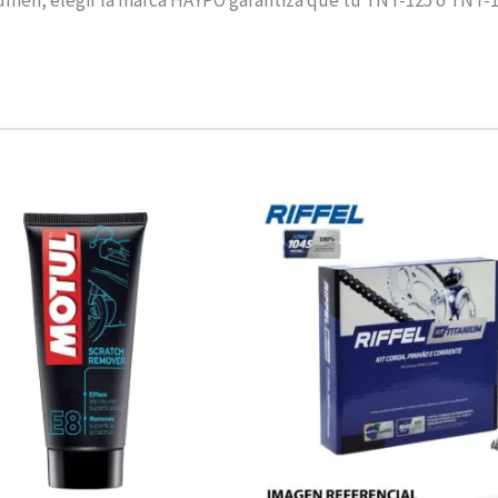
esumen, elegir la marca HAYPO garantiza que tu TNT-125 o TNT