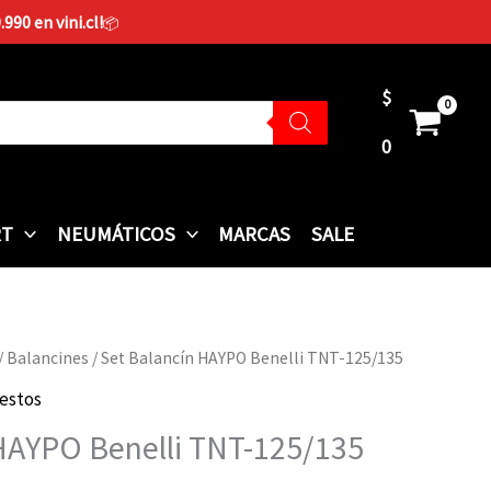
90 en vini.cl!
📦
$
0
RT
NEUMÁTICOS
MARCAS
SALE
/
Balancines
/ Set Balancín HAYPO Benelli TNT-125/135
estos
HAYPO Benelli TNT-125/135