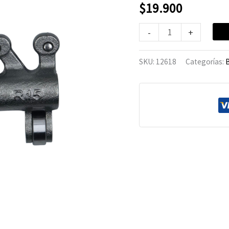
TNT-
$
19.900
125/135
-
+
cantidad
SKU:
12618
Categorías:
B