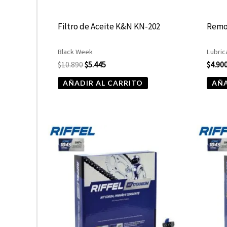
Filtro de Aceite K&N KN-202
Remo
Black Week
Lubric
$
10.890
$
5.445
$
4.90
AÑADIR AL CARRITO
AÑA