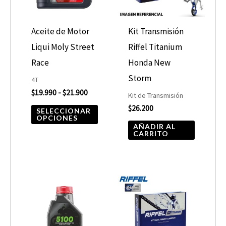
Las
opciones
Aceite de Motor
Kit Transmisión
se
Liqui Moly Street
Riffel Titanium
pueden
Race
Honda New
elegir
Storm
4T
$
19.990
-
$
21.900
en
Kit de Transmisión
$
26.200
la
SELECCIONAR
OPCIONES
página
AÑADIR AL
CARRITO
de
producto
Rango
Este
de
producto
precios:
desde
tiene
$10.680