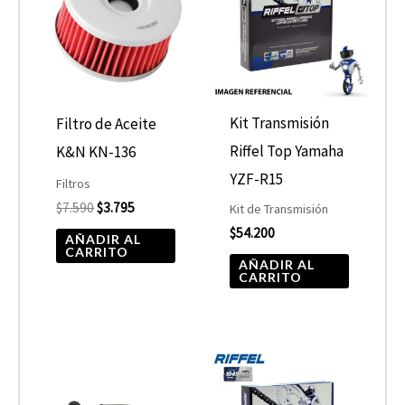
era:
es:
$7.590.
$3.795.
Kit Transmisión
Filtro de Aceite
Riffel Top Yamaha
K&N KN-136
YZF-R15
Filtros
$
7.590
$
3.795
Kit de Transmisión
$
54.200
AÑADIR AL
CARRITO
AÑADIR AL
CARRITO