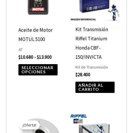
hasta
múltiples
$13.900
variantes.
Las
opciones
Kit Transmisión
Aceite de Motor
se
Riffel Titanium
MOTUL 5100
pueden
Honda CBF-
4T
elegir
150/INVICTA
$
10.680
-
$
13.900
en
Kit de Transmisión
SELECCIONAR
OPCIONES
$
28.400
la
página
AÑADIR AL
CARRITO
de
producto
El
El
precio
precio
¡Oferta!
original
actual