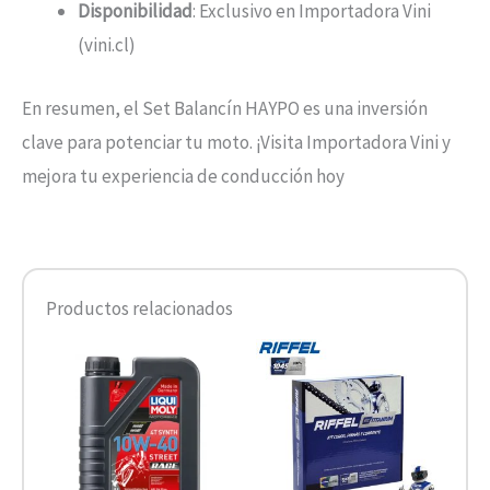
Disponibilidad
: Exclusivo en Importadora Vini
(vini.cl)
En resumen, el Set Balancín HAYPO es una inversión
clave para potenciar tu moto. ¡Visita Importadora Vini y
mejora tu experiencia de conducción hoy
Productos relacionados
Rango
Este
de
producto
precios:
desde
tiene
$19.990
hasta
múltiples
$21.900
variantes.