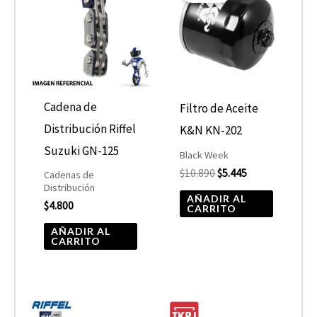
era:
es:
$10.890.
$5.445.
Cadena de
Filtro de Aceite
Distribución Riffel
K&N KN-202
Suzuki GN-125
Black Week
$
10.890
$
5.445
Cadenas de
Distribución
AÑADIR AL
$
4.800
CARRITO
AÑADIR AL
CARRITO