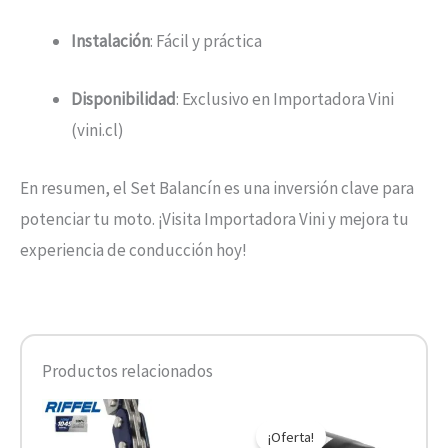
Instalación
: Fácil y práctica
Disponibilidad
: Exclusivo en Importadora Vini
(vini.cl)
En resumen, el Set Balancín es una inversión clave para
potenciar tu moto. ¡Visita Importadora Vini y mejora tu
experiencia de conducción hoy!
Productos relacionados
El
El
precio
precio
¡Oferta!
original
actual