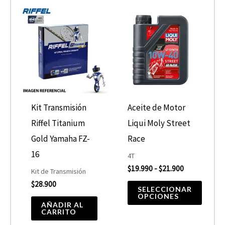
Rango
Este
de
producto
precios:
desde
tiene
$19.990
hasta
múltiples
$21.900
variantes.
Las
opciones
Kit Transmisión
Aceite de Motor
se
Riffel Titanium
Liqui Moly Street
pueden
Gold Yamaha FZ-
Race
elegir
16
4T
$
19.990
-
$
21.900
en
Kit de Transmisión
$
28.900
la
SELECCIONAR
OPCIONES
página
AÑADIR AL
CARRITO
de