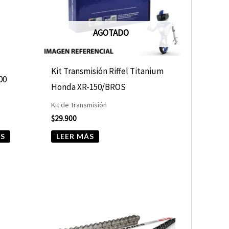
Las
opciones
AGOTADO
se
pueden
elegir
Kit Transmisión Riffel Titanium
00
en
Honda XR-150/BROS
la
Kit de Transmisión
página
$
29.900
de
ES
LEER MÁS
producto