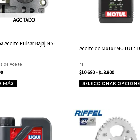
AGOTADO
 Aceite Pulsar Bajaj NS-
Aceite de Motor MOTUL 51
s de Aceite
4T
00
$
10.680
-
$
13.900
R MÁS
SELECCIONAR OPCION
Rango
Este
de
producto
precios:
desde
tiene
$19.990