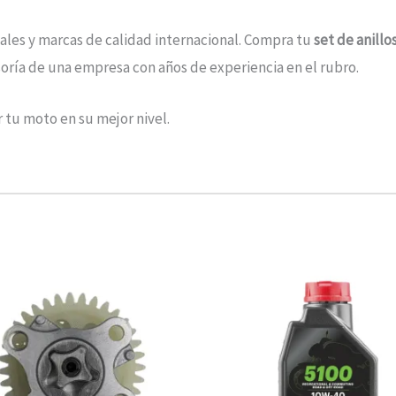
ales y marcas de calidad internacional. Compra tu
set de anill
soría de una empresa con años de experiencia en el rubro.
tu moto en su mejor nivel.
Rango
de
precios:
desde
$10.680
hasta
$13.900