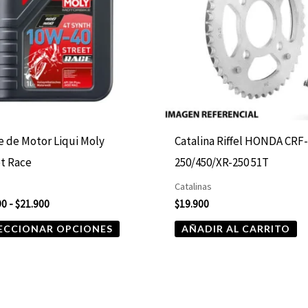
hasta
múltiples
$21.900
variantes.
Las
opciones
se
pueden
elegir
e de Motor Liqui Moly
Catalina Riffel HONDA CRF
en
t Race
250/450/XR-250 51T
la
Catalinas
página
90
-
$
21.900
$
19.900
de
ECCIONAR OPCIONES
AÑADIR AL CARRITO
producto