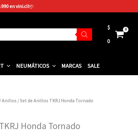
90 en vini.cl!
📦
$
0
RT
NEUMÁTICOS
MARCAS
SALE
/
Anillos
/ Set de Anillos TKRJ Honda Tornado
s TKRJ Honda Tornado