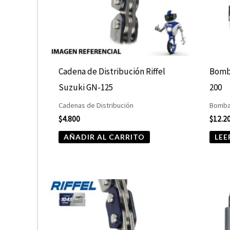
Cadena de Distribución Riffel
Bomba
Suzuki GN-125
200
Cadenas de Distribución
Bomba
$
4.800
$
12.2
AÑADIR AL CARRITO
LEE