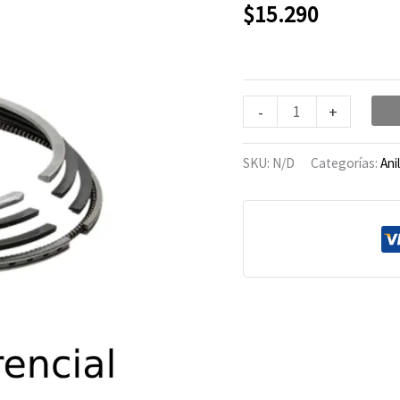
Honda
$
15.290
Tornado
cantidad
-
+
SKU:
N/D
Categorías:
Ani