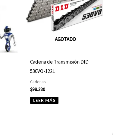
AGOTADO
-
Cadena de Transmisión DID
530VO-122L
Cadenas
$
98.280
LEER MÁS