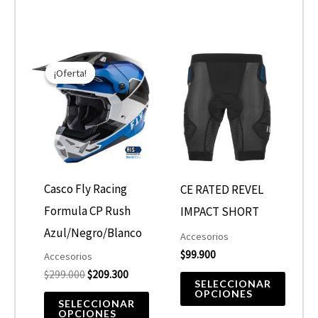
de
de
producto
producto
El
El
Este
Este
precio
precio
¡Oferta!
¡Oferta!
producto
producto
original
actual
era:
es:
tiene
tiene
$299.000.
$209.300.
múltiples
múltiples
variantes.
variantes.
Las
Las
opciones
opciones
Casco Fly Racing
CE RATED REVEL
se
se
Formula CP Rush
IMPACT SHORT
pueden
pueden
Azul/Negro/Blanco
Accesorios
elegir
elegir
$
99.900
Accesorios
$
299.000
$
209.300
en
en
SELECCIONAR
OPCIONES
la
la
SELECCIONAR
OPCIONES