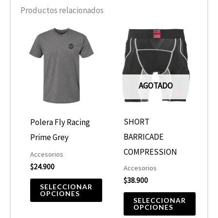
Productos relacionados
Este
Este
producto
producto
tiene
tiene
múltiples
múltiples
AGOTADO
variantes.
variantes.
Las
Las
opciones
opciones
SHORT
Polera Fly Racing
se
se
BARRICADE
Prime Grey
pueden
pueden
COMPRESSION
Accesorios
elegir
elegir
$
24.900
Accesorios
$
38.900
en
en
SELECCIONAR
OPCIONES
la
la
SELECCIONAR
OPCIONES
página
página