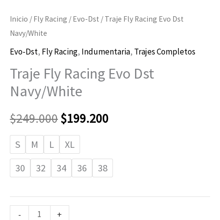
Inicio
/
Fly Racing
/
Evo-Dst
/ Traje Fly Racing Evo Dst
Navy/White
Evo-Dst
,
Fly Racing
,
Indumentaria
,
Trajes Completos
Traje Fly Racing Evo Dst
Navy/White
$
249.000
$
199.200
S
M
L
XL
30
32
34
36
38
-
+