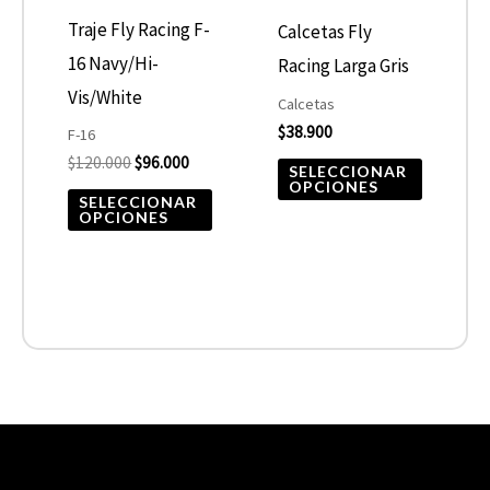
opciones
opcione
Traje Fly Racing F-
Calcetas Fly
se
se
16 Navy/Hi-
Racing Larga Gris
pueden
pueden
Vis/White
Calcetas
elegir
elegir
$
38.900
F-16
$
120.000
$
96.000
en
en
SELECCIONAR
OPCIONES
la
la
SELECCIONAR
OPCIONES
página
página
de
de
producto
product