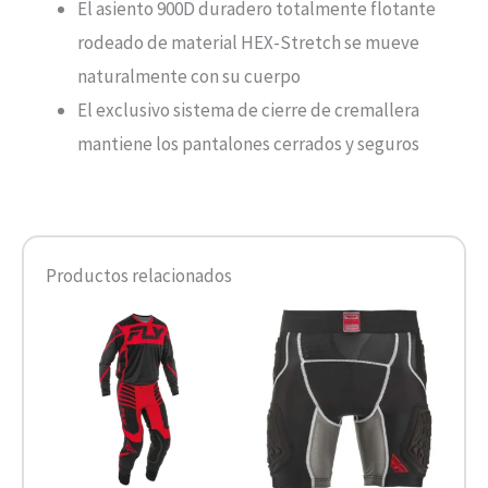
El asiento 900D duradero totalmente flotante
rodeado de material HEX-Stretch se mueve
naturalmente con su cuerpo
El exclusivo sistema de cierre de cremallera
mantiene los pantalones cerrados y seguros
Productos relacionados
Este
Este
producto
product
tiene
tiene
múltiples
múltiple
variantes.
variantes