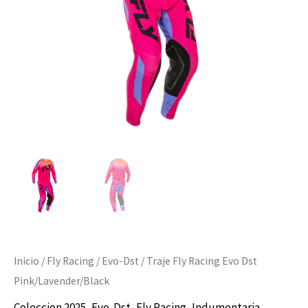
cantidad
Inicio
/
Fly Racing
/
Evo-Dst
/ Traje Fly Racing Evo Dst
Pink/Lavender/Black
Coleccion 2025
,
Evo-Dst
,
Fly Racing
,
Indumentaria
,