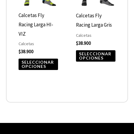
Las
Las
opciones
opcione
Calcetas Fly
Calcetas Fly
se
se
Racing Larga HI-
Racing Larga Gris
pueden
pueden
VIZ
Calcetas
elegir
elegir
$
38.900
Calcetas
$
38.900
en
en
SELECCIONAR
OPCIONES
la
la
SELECCIONAR
OPCIONES
página
página
de
de
producto
product