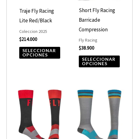
Las
Las
opciones
opcione
Short Fly Racing
Traje Fly Racing
se
se
Barricade
Lite Red/Black
pueden
pueden
Compression
Coleccion 2025
elegir
elegir
$
214.000
Fly Racing
$
38.900
en
en
SELECCIONAR
OPCIONES
la
la
SELECCIONAR
OPCIONES
página
página
de
de
producto
product
Este
Este
producto
product
tiene
tiene
múltiples
múltiple
variantes.
variantes