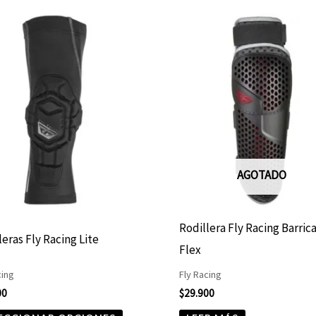
Este
producto
tiene
múltiples
variantes.
Las
opciones
AGOTADO
se
pueden
elegir
Rodillera Fly Racing Barric
leras Fly Racing Lite
en
Flex
la
cing
Fly Racing
página
00
$
29.900
de