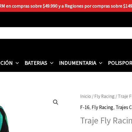
 RM en compras sobre $49.990 y a Regiones por compras sobre $149.9
CIÓN
BATERIAS
INDUMENTARIA
POLISPO
Traje
Inicio
/
Fly Racing
/ Traje 
Fly
F-16
,
Fly Racing
,
Trajes 
Racing
Traje Fly Rac
F-