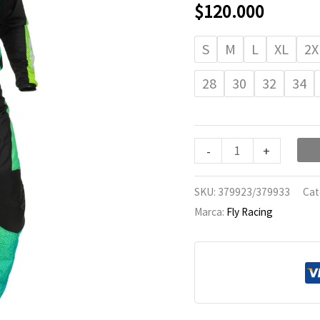
16
$
120.000
Aqua/Black/White
cantidad
S
M
L
XL
2X
28
30
32
34
-
+
SKU:
379923/379933
Cat
Marca:
Fly Racing