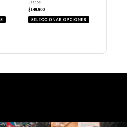
Cascos
página
página
$
149.900
de
de
ES
SELECCIONAR OPCIONES
producto
producto