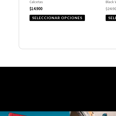
Calcetas
Black
página
$
14.900
$
24.9
de
SELECCIONAR OPCIONES
SEL
producto