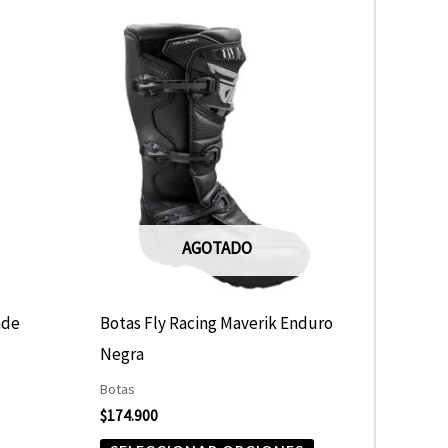
Este
producto
tiene
múltiples
variantes.
Las
opciones
AGOTADO
se
pueden
elegir
ade
Botas Fly Racing Maverik Enduro
en
Negra
la
Botas
página
$
174.900
de