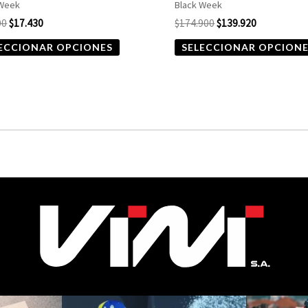
 Week
Black Week
página
00
$
17.430
$
174.900
$
139.920
de
ECCIONAR OPCIONES
SELECCIONAR OPCION
producto