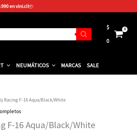
90 en vini.cl!
📦
$
0
RT
NEUMÁTICOS
MARCAS
SALE
Fly Racing F-16 Aqua/Black/White
Completos
ing F-16 Aqua/Black/White