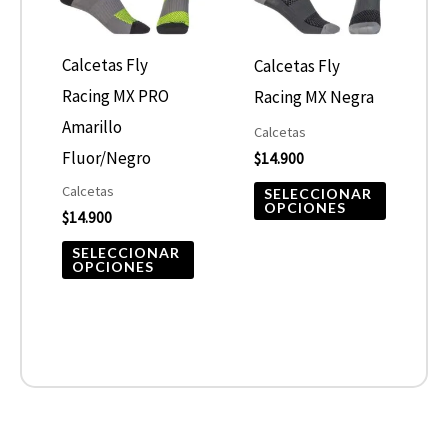
variantes.
variantes
Las
Las
opciones
opcione
Calcetas Fly
Calcetas Fly
se
se
Racing MX PRO
Racing MX Negra
pueden
pueden
Amarillo
Calcetas
elegir
elegir
Fluor/Negro
$
14.900
en
en
Calcetas
SELECCIONAR
OPCIONES
$
14.900
la
la
página
página
SELECCIONAR
OPCIONES
de
de
producto
product