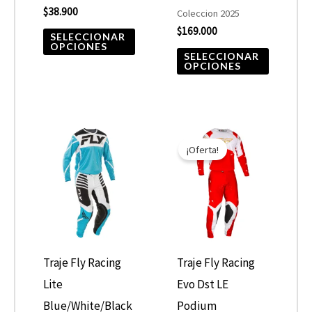
elegir
elegir
$
38.900
Coleccion 2025
$
169.000
en
en
SELECCIONAR
OPCIONES
la
la
SELECCIONAR
OPCIONES
página
página
de
de
producto
product
El
El
Este
Este
precio
precio
¡Oferta!
producto
product
original
actual
era:
es:
tiene
tiene
$249.000.
$199.200.
múltiples
múltiple
variantes.
variantes
Las
Las
opciones
opcione
Traje Fly Racing
Traje Fly Racing
se
se
Lite
Evo Dst LE
pueden
pueden
Blue/White/Black
Podium