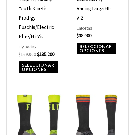
se
se
Youth Kinetic
Racing Larga HI-
pueden
pueden
Prodigy
VIZ
elegir
elegir
Fuschia/Electric
Calcetas
$
38.900
en
en
Blue/Hi-Vis
la
la
SELECCIONAR
Fly Racing
OPCIONES
$
169.000
$
135.200
página
página
de
de
SELECCIONAR
OPCIONES
producto
product
Este
Este
producto
product
tiene
tiene
múltiples
múltiple