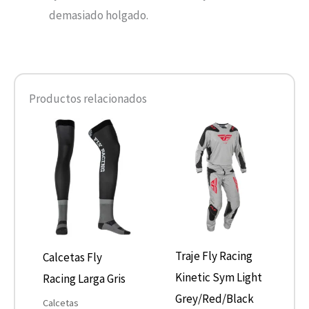
demasiado holgado.
Productos relacionados
Este
Este
producto
product
tiene
tiene
múltiples
múltiple
variantes.
variantes
Las
Las
opciones
opcione
Traje Fly Racing
Calcetas Fly
se
se
Kinetic Sym Light
Racing Larga Gris
pueden
pueden
Grey/Red/Black
Calcetas