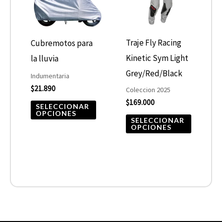
variantes.
variantes
Las
Las
opciones
opcione
Traje Fly Racing
Cubremotos para
se
se
Kinetic Sym Light
la lluvia
pueden
pueden
Grey/Red/Black
Indumentaria
elegir
elegir
$
21.890
Coleccion 2025
$
169.000
en
en
SELECCIONAR
OPCIONES
la
la
SELECCIONAR
OPCIONES
página
página
de
de
producto
product