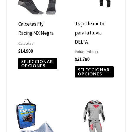
variantes.
variantes
Las
Las
opciones
opcione
Traje de moto
Calcetas Fly
se
se
para la lluvia
Racing MX Negra
pueden
pueden
DELTA
Calcetas
elegir
elegir
$
14.900
Indumentaria
$
31.790
en
en
SELECCIONAR
OPCIONES
la
la
SELECCIONAR
OPCIONES
página
página
de
de
producto
product
Este
Este
producto
product
tiene
tiene
múltiples
múltiple