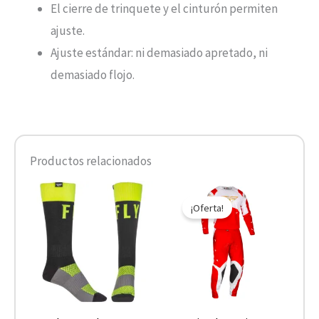
El cierre de trinquete y el cinturón permiten
ajuste.
Ajuste estándar: ni demasiado apretado, ni
demasiado flojo.
Productos relacionados
El
El
Este
Este
precio
precio
¡Oferta!
producto
product
original
actual
era:
es:
tiene
tiene
$249.000.
$199.200.
múltiples
múltiple
variantes.
variantes
Las
Las