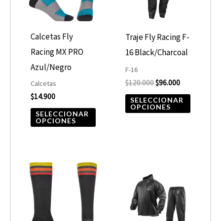
variantes.
variantes
Las
Las
opciones
opcione
Calcetas Fly
Traje Fly Racing F-
se
se
Racing MX PRO
16 Black/Charcoal
pueden
pueden
Azul/Negro
F-16
elegir
elegir
$
120.000
$
96.000
Calcetas
$
14.900
en
en
SELECCIONAR
OPCIONES
la
la
SELECCIONAR
OPCIONES
página
página
de
de
producto
product
Este
Este
producto
product
tiene
tiene
múltiples
múltiple