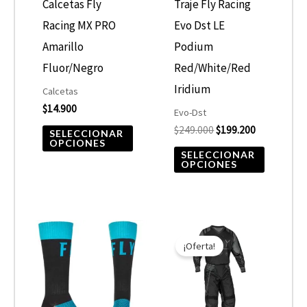
opciones
opcione
Calcetas Fly
Traje Fly Racing
se
se
Racing MX PRO
Evo Dst LE
pueden
pueden
Amarillo
Podium
elegir
elegir
Fluor/Negro
Red/White/Red
en
en
Iridium
Calcetas
$
14.900
la
la
Evo-Dst
$
249.000
$
199.200
página
página
SELECCIONAR
OPCIONES
de
de
SELECCIONAR
OPCIONES
producto
product
El
El
Este
Este
precio
precio
¡Oferta!
producto
product
original
actual
era:
es:
tiene
tiene
$120.000.
$96.000.
múltiples
múltiple