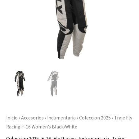
Black/White
cantidad
Inicio
/
Accesorios
/
Indumentaria
/
Coleccion 2025
/ Traje Fly
Racing F-16 Women’s Black/White
Coleccion 2025
,
F-16
,
Fly Racing
,
Indumentaria
,
Trajes