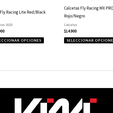
elegir
Calcetas Fly Racing MX PR
 Fly Racing Lite Red/Black
en
Rojo/Negro
la
ion 2025
Calcetas
página
000
$
14.900
de
ECCIONAR OPCIONES
SELECCIONAR OPCION
producto