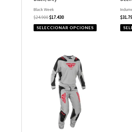
la
Black Week
Indume
página
$
24.900
$
17.430
$
31.7
de
SELECCIONAR OPCIONES
SEL
producto
Este
producto
tiene
múltiples
variantes.
Las
opciones
se
pueden