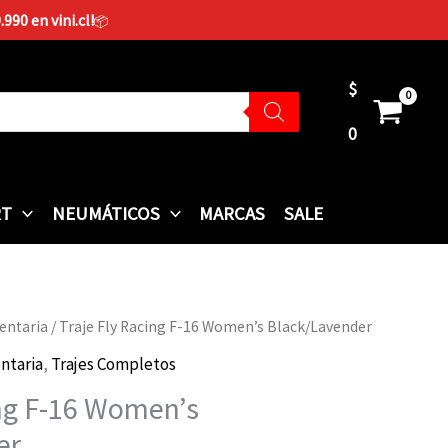
90 en vini.cl!
📦
$
0
RT
NEUMÁTICOS
MARCAS
SALE
entaria
/ Traje Fly Racing F-16 Women’s Black/Lavender
Rango
ntaria
,
Trajes Completos
de
ing F-16 Women’s
precios:
er