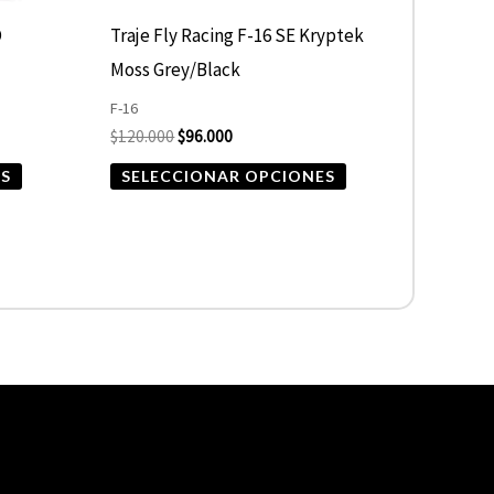
elegir
elegir
O
Traje Fly Racing F-16 SE Kryptek
en
en
Moss Grey/Black
la
la
F-16
página
página
$
120.000
$
96.000
de
de
ES
SELECCIONAR OPCIONES
producto
producto