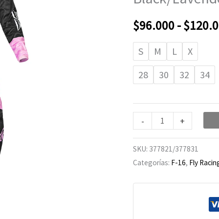
16
Women's
$
96.000
-
$
120.
Black/Lavender
cantidad
S
M
L
X
28
30
32
34
-
+
SKU:
377821/377831
Categorías:
F-16
,
Fly Racin