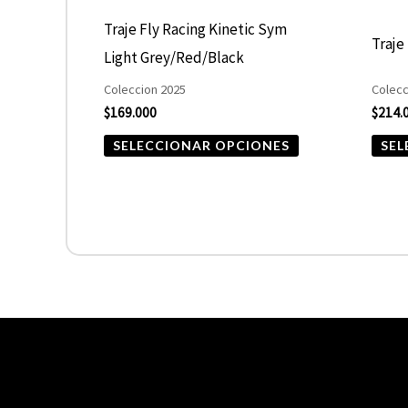
elegir
Traje Fly Racing Kinetic Sym
Traje
en
Light Grey/Red/Black
la
Coleccion 2025
Colecc
página
$
169.000
$
214.
de
SELECCIONAR OPCIONES
SEL
producto