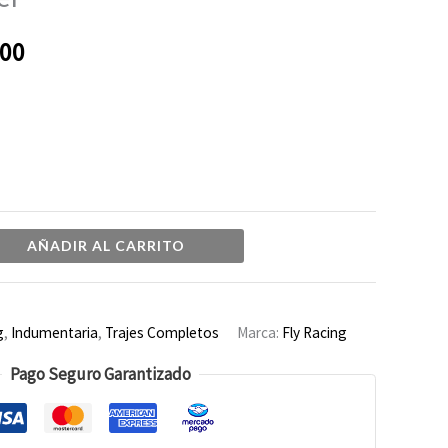
desde
000
$96.000
hasta
$120.000
AÑADIR AL CARRITO
g
,
Indumentaria
,
Trajes Completos
Marca:
Fly Racing
Pago Seguro Garantizado