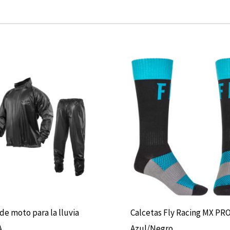
Este
producto
tiene
múltiples
variantes.
Las
opciones
se
pueden
elegir
 de moto para la lluvia
Calcetas Fly Racing MX PR
en
A
Azul/Negro