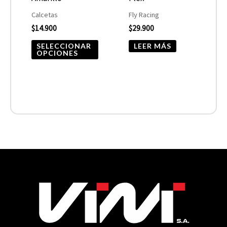
elegir
Calcetas
Fly Racing
$
14.900
$
29.900
en
la
SELECCIONAR
LEER MÁS
OPCIONES
página
de
producto