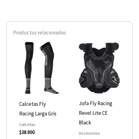
Productos relacionados
Este
Este
producto
product
tiene
tiene
múltiples
múltiple
variantes.
variantes
Las
Las
opciones
opcione
Jofa Fly Racing
Calcetas Fly
se
se
Revel Lite CE
Racing Larga Gris
pueden
pueden
Black
Calcetas
elegir
elegir
$
38.900
Accesorios