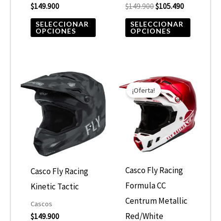
$
149.900
$
149.900
$
105.490
en
en
la
la
SELECCIONAR
SELECCIONAR
OPCIONES
OPCIONES
página
página
de
de
producto
product
El
El
Este
Este
precio
precio
¡Oferta!
producto
product
original
actual
era:
es:
tiene
tiene
$499.000.
$424.150.
múltiples
múltiple
variantes.
variantes
Las
Las
opciones
opcione
Casco Fly Racing
Casco Fly Racing
se
se
Formula CC
Kinetic Tactic
pueden
pueden
Centrum Metallic
Cascos
elegir
elegir
Red/White
$
149.900