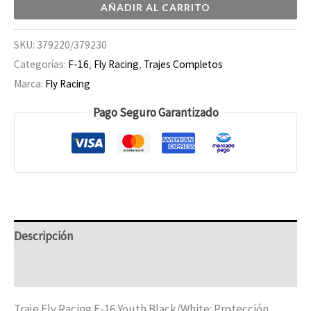
AÑADIR AL CARRITO
SKU:
379220/379230
Categorías:
F-16
,
Fly Racing
,
Trajes Completos
Marca:
Fly Racing
Pago Seguro Garantizado
Descripción
Información adicional
Traje Fly Racing F-16 Youth Black/White: Protección