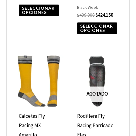
en
en
Black Week
SELECCIONAR
OPCIONES
$
499.000
$
424.150
la
la
página
página
SELECCIONAR
OPCIONES
de
de
producto
product
Este
producto
tiene
múltiples
AGOTADO
variantes.
Las
opciones
Calcetas Fly
Rodillera Fly
se
Racing MX
Racing Barricade
pueden
Amarillo
Flex