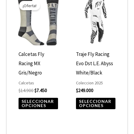
precio
precio
¡Oferta!
producto
product
original
actual
era:
es:
tiene
tiene
$14.900.
$7.450.
múltiples
múltiple
variantes.
variantes
Las
Las
opciones
opcione
Calcetas Fly
Traje Fly Racing
se
se
Racing MX
Evo Dst L.E. Abyss
pueden
pueden
Gris/Negro
White/Black
elegir
elegir
Calcetas
Coleccion 2025
$
14.900
$
7.450
$
249.000
en
en
la
la
SELECCIONAR
SELECCIONAR
OPCIONES
OPCIONES
página
página
de
de
producto
product