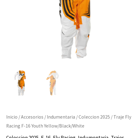
Yellow/Black/White
cantidad
Inicio
/
Accesorios
/
Indumentaria
/
Coleccion 2025
/ Traje Fly
Racing F-16 Youth Yellow/Black/White
Coleccion 2025
,
F-16
,
Fly Racing
,
Indumentaria
,
Trajes