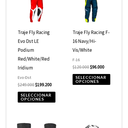
múltiples
múltiple
variantes.
variantes
Las
Las
opciones
opcione
Traje Fly Racing
Traje Fly Racing F-
se
se
Evo Dst LE
16 Navy/Hi-
pueden
pueden
Podium
Vis/White
elegir
elegir
Red/White/Red
F-16
$
120.000
$
96.000
en
en
Iridium
la
la
SELECCIONAR
Evo-Dst
OPCIONES
$
249.000
$
199.200
página
página
de
de
SELECCIONAR
OPCIONES
producto
product
El
El
Este
Este