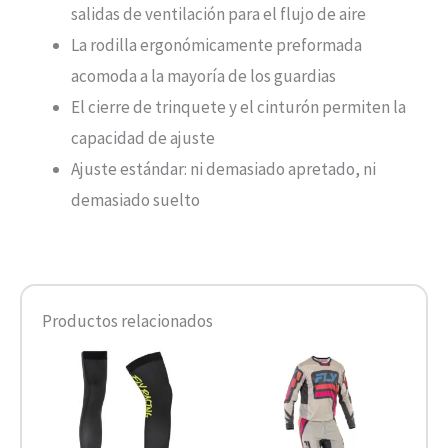
salidas de ventilación para el flujo de aire
La rodilla ergonómicamente preformada
acomoda a la mayoría de los guardias
El cierre de trinquete y el cinturón permiten la
capacidad de ajuste
Ajuste estándar: ni demasiado apretado, ni
demasiado suelto
Productos relacionados
Este
Este
producto
product
tiene
tiene