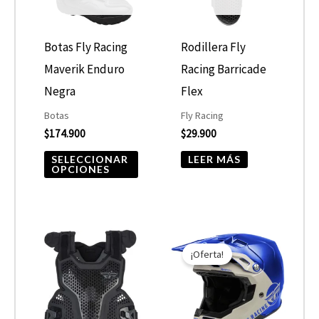
variantes.
Las
opciones
Botas Fly Racing
Rodillera Fly
se
Maverik Enduro
Racing Barricade
pueden
Negra
Flex
elegir
Botas
Fly Racing
$
174.900
$
29.900
en
la
SELECCIONAR
LEER MÁS
OPCIONES
página
de
producto
El
El
Este
Este
precio
precio
¡Oferta!
producto
product
original
actual
era:
es:
tiene
tiene
$499.000.
$424.150.
múltiples
múltiple