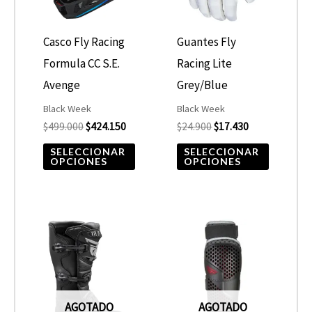
Las
Las
opciones
opcione
Casco Fly Racing
Guantes Fly
se
se
Formula CC S.E.
Racing Lite
pueden
pueden
Avenge
Grey/Blue
elegir
elegir
Black Week
Black Week
$
499.000
$
424.150
$
24.900
$
17.430
en
en
la
la
SELECCIONAR
SELECCIONAR
OPCIONES
OPCIONES
página
página
de
de
producto
product
Este
producto
tiene
múltiples
AGOTADO
AGOTADO