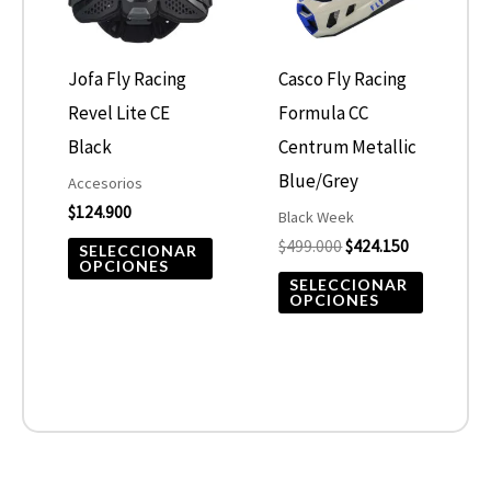
variantes.
variantes
Las
Las
opciones
opcione
Jofa Fly Racing
Casco Fly Racing
se
se
Revel Lite CE
Formula CC
pueden
pueden
Black
Centrum Metallic
elegir
elegir
Blue/Grey
Accesorios
$
124.900
en
en
Black Week
$
499.000
$
424.150
la
la
SELECCIONAR
OPCIONES
página
página
SELECCIONAR
OPCIONES
de
de
producto
product