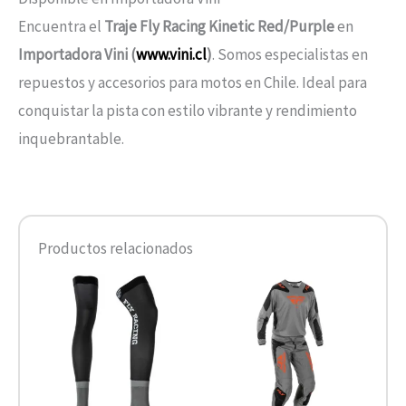
Encuentra el
Traje Fly Racing Kinetic Red/Purple
en
Importadora Vini (
www.vini.cl
)
. Somos especialistas en
repuestos y accesorios para motos en Chile. Ideal para
conquistar la pista con estilo vibrante y rendimiento
inquebrantable.
Productos relacionados
Este
Este
producto
product
tiene
tiene
múltiples
múltiple
variantes.
variantes