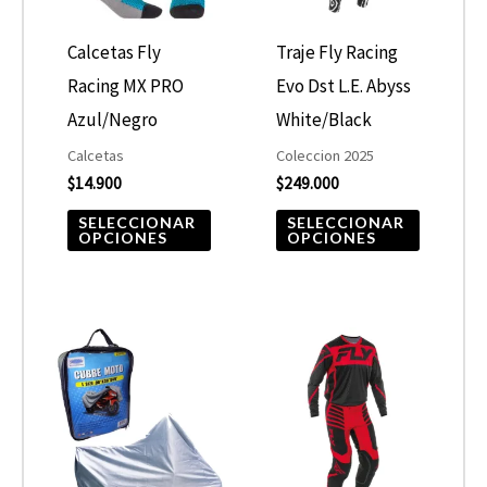
Las
Las
opciones
opcione
Calcetas Fly
Traje Fly Racing
se
se
Racing MX PRO
Evo Dst L.E. Abyss
pueden
pueden
Azul/Negro
White/Black
elegir
elegir
Calcetas
Coleccion 2025
$
14.900
$
249.000
en
en
la
la
SELECCIONAR
SELECCIONAR
OPCIONES
OPCIONES
página
página
de
de
producto
product
Este
Este
producto
product
tiene
tiene
múltiples
múltiple
variantes.
variantes