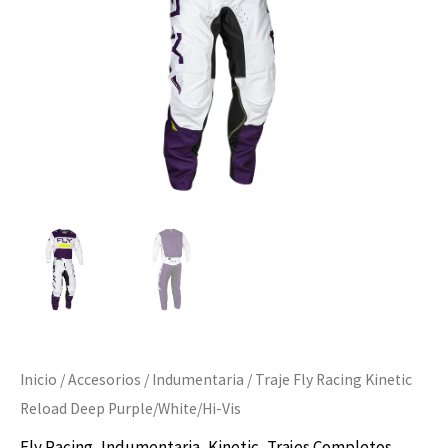
Purple/White/Hi-
$169.000.
$135.200.
Vis
cantidad
Inicio
/
Accesorios
/
Indumentaria
/ Traje Fly Racing Kinetic
Reload Deep Purple/White/Hi-Vis
Fly Racing
,
Indumentaria
,
Kinetic
,
Trajes Completos