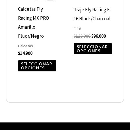
opciones
opcione
Calcetas Fly
Traje Fly Racing F-
se
se
Racing MX PRO
16 Black/Charcoal
pueden
pueden
Amarillo
F-16
elegir
elegir
Fluor/Negro
$
120.000
$
96.000
en
en
Calcetas
SELECCIONAR
OPCIONES
$
14.900
la
la
página
página
SELECCIONAR
OPCIONES
de
de
producto
product