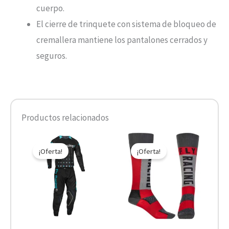
cuerpo.
El cierre de trinquete con sistema de bloqueo de
cremallera mantiene los pantalones cerrados y
seguros.
Productos relacionados
El
El
El
El
Este
Este
precio
precio
precio
precio
¡Oferta!
¡Oferta!
producto
product
original
actual
original
actual
era:
es:
era:
es:
tiene
tiene
$249.000.
$199.200.
$14.900.
$7.450.
múltiples
múltiple
variantes.
variantes
Las
Las