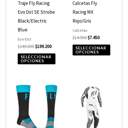
opciones
opcione
Traje Fly Racing
Calcetas Fly
se
se
Evo Dst SE Strobe
Racing MX
pueden
pueden
Black/Electric
Rojo/Gris
elegir
elegir
Blue
Calcetas
$
14.900
$
7.450
en
en
Evo-Dst
$
249.000
$
199.200
la
la
SELECCIONAR
OPCIONES
página
página
SELECCIONAR
OPCIONES
de
de
producto
product
Este
Este
producto
product
tiene
tiene
múltiples
múltiple
variantes.
variantes