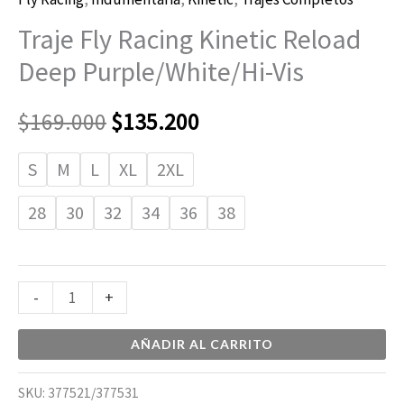
Traje Fly Racing Kinetic Reload
Deep Purple/White/Hi-Vis
$
169.000
$
135.200
S
M
L
XL
2XL
28
30
32
34
36
38
-
+
AÑADIR AL CARRITO
SKU:
377521/377531